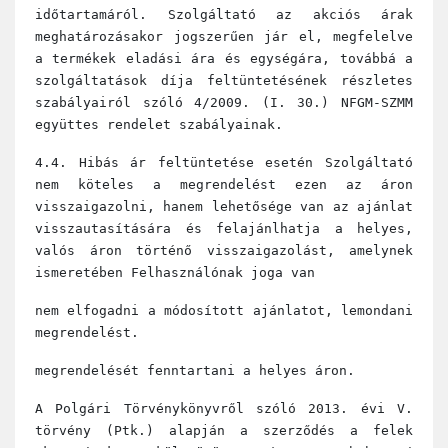
időtartamáról. Szolgáltató az akciós árak
meghatározásakor jogszerűen jár el, megfelelve
a termékek eladási ára és egységára, továbbá a
szolgáltatások díja feltüntetésének részletes
szabályairól szóló 4/2009. (I. 30.) NFGM-SZMM
együttes rendelet szabályainak.
4.4. Hibás ár feltüntetése esetén Szolgáltató
nem köteles a megrendelést ezen az áron
visszaigazolni, hanem lehetősége van az ajánlat
visszautasítására és felajánlhatja a helyes,
valós áron történő visszaigazolást, amelynek
ismeretében Felhasználónak joga van
nem elfogadni a módosított ajánlatot, lemondani
megrendelést.
megrendelését fenntartani a helyes áron.
A Polgári Törvénykönyvről szóló 2013. évi V.
törvény (Ptk.) alapján a szerződés a felek