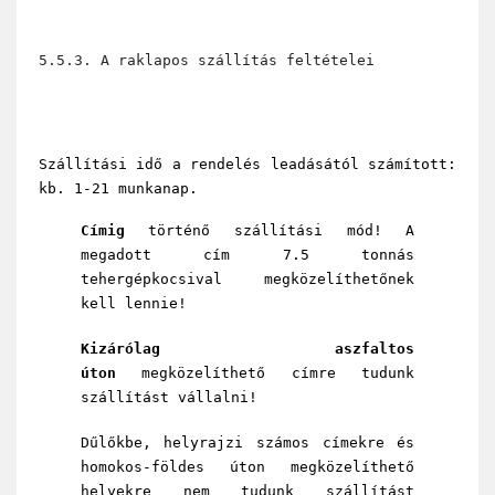
5.5.3. A raklapos szállítás feltételei
Szállítási idő a rendelés leadásától számított:
kb. 1-21 munkanap.
Címig
történő szállítási mód! A
megadott cím 7.5 tonnás
tehergépkocsival megközelíthetőnek
kell lennie!
Kizárólag aszfaltos
úton
megközelíthető címre tudunk
szállítást vállalni!
Dűlőkbe, helyrajzi számos címekre és
homokos-földes úton megközelíthető
helyekre nem tudunk szállítást