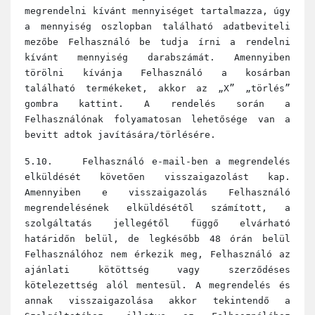
megrendelni kívánt mennyiséget tartalmazza, úgy
a mennyiség oszlopban található adatbeviteli
mezőbe Felhasználó be tudja írni a rendelni
kívánt mennyiség darabszámát. Amennyiben
törölni kívánja Felhasználó a kosárban
található termékeket, akkor az „X” „törlés”
gombra kattint. A rendelés során a
Felhasználónak folyamatosan lehetősége van a
bevitt adtok javítására/törlésére.
5.10. Felhasználó e-mail-ben a megrendelés
elküldését követően visszaigazolást kap.
Amennyiben e visszaigazolás Felhasználó
megrendelésének elküldésétől számított, a
szolgáltatás jellegétől függő elvárható
határidőn belül, de legkésőbb 48 órán belül
Felhasználóhoz nem érkezik meg, Felhasználó az
ajánlati kötöttség vagy szerződéses
kötelezettség alól mentesül. A megrendelés és
annak visszaigazolása akkor tekintendő a