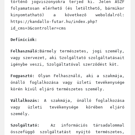
történő jogviszonyokra terjed ki. Jelen ÁSZF
folyamatosan elérhető (és letölthető, bármikor
kinyomtatható) a következő weboldalról:
https://kandallo-futar.hu/index.php?
id_cms=3&controller=cms
Definíciók:
Felhasználó:
Bármely természetes, jogi személy,
vagy szervezet, aki Szolgáltató szolgáltatásait
igénybe veszi, Szolgáltatóval szerződést köt.
Fogyasztó:
Olyan Felhasználó, aki a szakmája,
önálló foglalkozása vagy üzleti tevékenysége
körén kívül eljáró természetes személy.
Vállalkozás:
A szakmája, önálló foglalkozása
vagy üzleti tevékenysége körében eljáró
személy.
Szolgáltató:
Az információs társadalommal
összefüggő szolgáltatást nyújtó természetes,