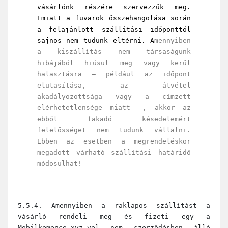
vásárlónk részére szervezzük meg.
Emiatt a fuvarok összehangolása során
a felajánlott szállítási időponttól
sajnos nem tudunk eltérni. A
mennyiben
a kiszállítás nem társaságunk
hibájából hiúsul meg vagy kerül
halasztásra — például az időpont
elutasítása, az átvétel
akadályozottsága vagy a címzett
elérhetetlensége miatt —, akkor az
ebből fakadó késedelemért
felelősséget nem tudunk vállalni.
Ebben az esetben a megrendeléskor
megadott várható szállítási határidő
módosulhat!
5.5.4. Amennyiben a raklapos szállítást a
vásárló rendeli meg és fizeti egy a
Mobilkemence.xyz-vel nem szerződésben álló