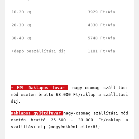
10-20 kg
3929 Ft+Áfa
20-30 kg
4330 Ft+Áfa
30-40 kg
5748 Ft+Áfa
+depó beszállítási díj
1181 Ft+Áfa
- MPL Raklapos fuvar
nagy-csomag szállítási
mód esetén bruttó 68.000 Ft/raklap a szállítási
díj.
Raklapos gyűjtőfuvar
nagy-csomag szállítási mód
esetén bruttó 25.500 - 39.000 Ft/raklap a
szállítási díj (megyénkként eltérő!)