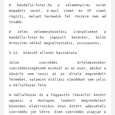
A kandallo-futar.hu a véleményírás során
megadott nevet, e-mail címet és IP címet
rögzíti, melyet harmadik fél részére nem ad
tovább.
A Jelen véleménykezelési irányelveket a
kandallo-futar.hu jogosult bármikor, külön
értesítés nélkül megváltoztatni, visszavonni.
5.13. Utánvét ellenőr használata
Jelen szerződés értelmezésekor
szerződésszegésnek minősül az az eset, amikor a
Vásárló nem veszi át az általa megrendelt
Terméket, valamint elállási szándékát sem jelzi
a Vállalkozás felé.
A Vállalkozás és a Fogyasztó (Vásárló) között
ugyanis a Honlapon leadott megrendelést
követően elektronikus úton kötött adásvételi
szerződés jön létre. Ezen szerződés alapján a