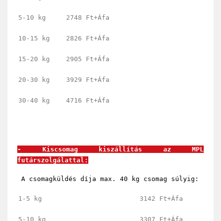
5-10 kg
2748 Ft+Áfa
10-15 kg
2826 Ft+Áfa
15-20 kg
2905 Ft+Áfa
20-30 kg
3929 Ft+Áfa
30-40 kg
4716 Ft+Áfa
- Kiscsomag kiszállítás az MPL
futárszolgálattal:
A csomagküldés díja max. 40 kg csomag súlyig:
1-5 kg
3142 Ft+Áfa
5-10 kg
3307 Ft+Áfa