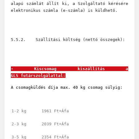
alapú számlát állít ki, a Szolgáltató kérésére
elektronikus számla (e-számla) is küldhető.
5.5.2. Szállítási költség (nettó összegek):
-
Kiscsomag kiszállítás a
GLS futárszolgálattal:
A csomagküldés díja max. 40 kg csomag súlyig:
1-2 kg
1961 Ft+Áfa
2-3 kg
2039 Ft+Áfa
3-5 kg
2354 Ft+Áfa