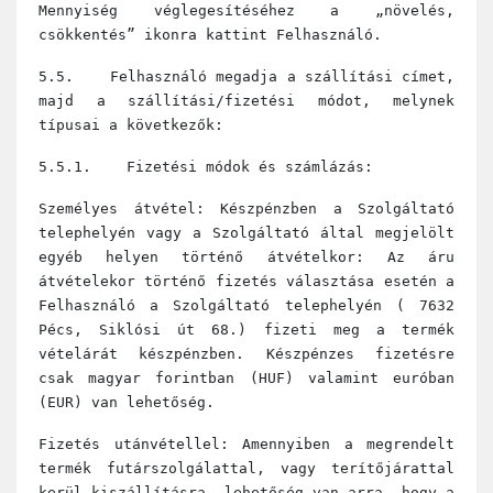
Mennyiség véglegesítéséhez a „növelés,
csökkentés” ikonra kattint Felhasználó.
5.5. Felhasználó megadja a szállítási címet,
majd a szállítási/fizetési módot, melynek
típusai a következők:
5.5.1. Fizetési módok és számlázás:
Személyes átvétel: Készpénzben a Szolgáltató
telephelyén vagy a Szolgáltató által megjelölt
egyéb helyen történő átvételkor: Az áru
átvételekor történő fizetés választása esetén a
Felhasználó a Szolgáltató telephelyén ( 7632
Pécs, Siklósi út 68.) fizeti meg a termék
vételárát készpénzben. Készpénzes fizetésre
csak magyar forintban (HUF) valamint euróban
(EUR) van lehetőség.
Fizetés utánvétellel: Amennyiben a megrendelt
termék futárszolgálattal, vagy terítőjárattal
kerül kiszállításra, lehetőség van arra, hogy a