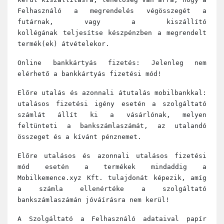
Felhasználó a megrendelés végösszegét a
futárnak, vagy a kiszállító
kollégának teljesítse készpénzben a megrendelt
termék(ek) átvételekor.
Online bankkártyás fizetés: Jelenleg nem
elérhető a bankkártyás fizetési mód!
Előre utalás és azonnali átutalás mobilbankkal:
utalásos fizetési igény esetén a szolgáltató
számlát állít ki a vásárlónak, melyen
feltünteti a bankszámlaszámát, az utalandó
összeget és a kívánt pénznemet.
Előre utalásos és azonnali utalásos fizetési
mód esetén a termékek mindaddig a
Mobilkemence.xyz Kft. tulajdonát képezik, amíg
a számla ellenértéke a szolgáltató
bankszámlaszámán jóváírásra nem kerül!
A Szolgáltató a Felhasználó adataival papír