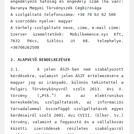
engedélyező hatóság és engedély szám (ha van):
Baranya Megyei Törvényszék Cégbírósága
A szolgáltató telefonszáma: +36 70 62 62 500
A szerződés nyelve: magyar
A tárhely-szolgáltató neve, címe, e-mail címe:
Szerver üzemeltetőnk: Mobilkemence.xyz Kft,
7632 Pécs, Siklósi út 68. telephelye.
+36706262500
2. ALAPVETŐ RENDELKEZÉSEK
2.1. A jelen ÁSZF-ben nem szabályozott
kérdésekre, valamint jelen ÁSZF értelmezésére a
magyar jog az irányadó, különös tekintettel a
Polgári Törvénykönyvről szóló 2013. évi V.
törvény („Ptk.”) és az elektronikus
kereskedelmi szolgáltatások, az információs
társadalommal összefüggő szolgáltatások egyes
kérdéseiről szóló 2001. évi CVIII. (Elker. tv.)
törvény, valamint a fogyasztó és a vállalkozás
közötti szerződések részletes szabályairól