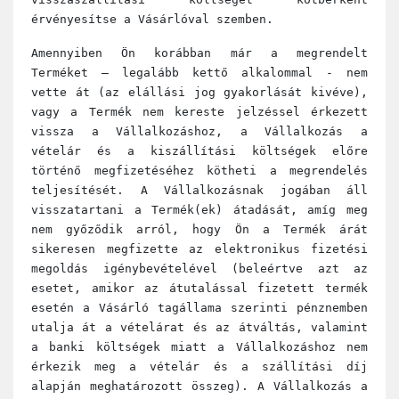
érvényesítse a Vásárlóval szemben.
Amennyiben Ön korábban már a megrendelt
Terméket – legalább kettő alkalommal - nem
vette át (az elállási jog gyakorlását kivéve),
vagy a Termék nem kereste jelzéssel érkezett
vissza a Vállalkozáshoz, a Vállalkozás a
vételár és a kiszállítási költségek előre
történő megfizetéséhez kötheti a megrendelés
teljesítését. A Vállalkozásnak jogában áll
visszatartani a Termék(ek) átadását, amíg meg
nem győződik arról, hogy Ön a Termék árát
sikeresen megfizette az elektronikus fizetési
megoldás igénybevételével (beleértve azt az
esetet, amikor az átutalással fizetett termék
esetén a Vásárló tagállama szerinti pénznemben
utalja át a vételárat és az átváltás, valamint
a banki költségek miatt a Vállalkozáshoz nem
érkezik meg a vételár és a szállítási díj
alapján meghatározott összeg). A Vállalkozás a