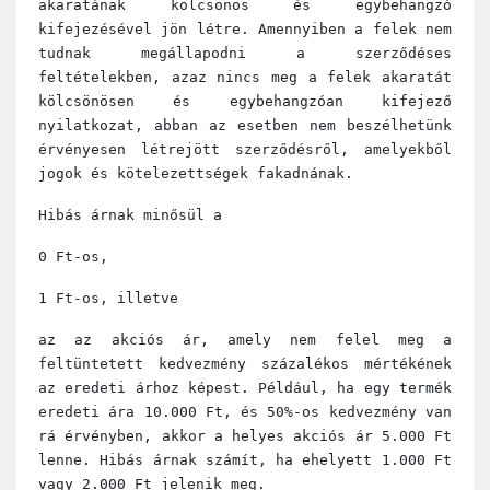
akaratának kölcsönös és egybehangzó
kifejezésével jön létre. Amennyiben a felek nem
tudnak megállapodni a szerződéses
feltételekben, azaz nincs meg a felek akaratát
kölcsönösen és egybehangzóan kifejező
nyilatkozat, abban az esetben nem beszélhetünk
érvényesen létrejött szerződésről, amelyekből
jogok és kötelezettségek fakadnának.
Hibás árnak minősül a
0 Ft-os,
1 Ft-os, illetve
az az akciós ár, amely nem felel meg a
feltüntetett kedvezmény százalékos mértékének
az eredeti árhoz képest. Például, ha egy termék
eredeti ára 10.000 Ft, és 50%-os kedvezmény van
rá érvényben, akkor a helyes akciós ár 5.000 Ft
lenne. Hibás árnak számít, ha ehelyett 1.000 Ft
vagy 2.000 Ft jelenik meg.