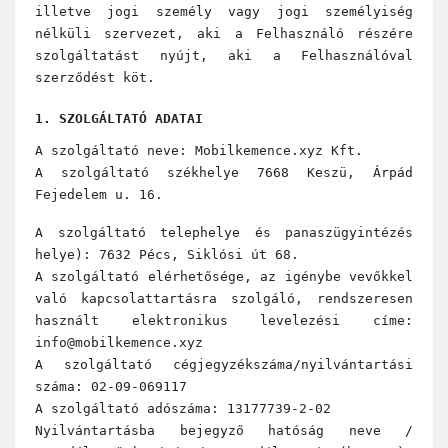
illetve jogi személy vagy jogi személyiség
nélküli szervezet, aki a Felhasználó részére
szolgáltatást nyújt, aki a Felhasználóval
szerződést köt.
1. SZOLGÁLTATÓ ADATAI
A szolgáltató neve: Mobilkemence.xyz Kft.
A szolgáltató székhelye 7668 Keszü, Árpád
Fejedelem u. 16.
A szolgáltató telephelye és panaszügyintézés
helye): 7632 Pécs, Siklósi út 68.
A szolgáltató elérhetősége, az igénybe vevőkkel
való kapcsolattartásra szolgáló, rendszeresen
használt elektronikus levelezési címe:
info@mobilkemence.xyz
A szolgáltató cégjegyzékszáma/nyilvántartási
száma: 02-09-069117
A szolgáltató adószáma: 13177739-2-02
Nyilvántartásba bejegyző hatóság neve /