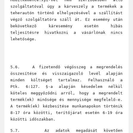
szolgáltatóval úgy a kárveszély a termékek a
teherautón történő elhelyezésével a szállítást
végző szolgáltatóra száll át. Ez esemény után
bekövetkező káresemény esetén hibás
teljesítésre hivatkozni a vásárlónak nincs
lehetősége.
5.6. A fizetendő végösszeg a megrendelés
összesítése és visszaigazoló levél alapján
minden költséget tartalmaz. Felhasználó a
Ptk. 6:127. §-a alapján késedelem nélkül
köteles meggyőződni arról, hogy a megrendelt
termék(ek) minősége és mennyisége megfelelő-e.
A termék(ek) kézbesítése munkanapokon történik
8-17 óra közötti, terítőjárat esetén 6-19 óra
közötti időszakban.
5.7. Az adatok megadását követően