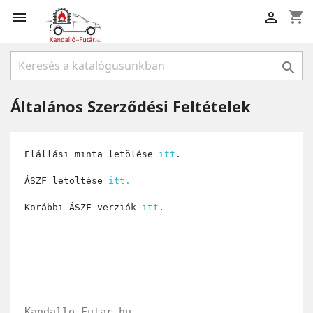
shopping_cart



Általános Szerződési Feltételek
Elállási minta letölése
itt
.
ÁSZF letöltése
itt.
Korábbi ÁSZF verziók
itt
.
Kandallo-Futar.hu