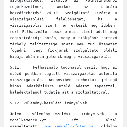
Szolgáltatóhoz, illetve az Felhasználóhoz
megérkezettnek, amikor az számára
hozzáférhetővé válik. Szolgáltató kizárja a
visszaigazolási felelősségét, ha a
visszaigazolás azért nem érkezik meg időben,
mert Felhasználó rossz e-mail címet adott meg
regisztrációja során, vagy a fiókjához tartozó
tárhely telítettsége miatt nem tud üzenetet
fogadni, vagy fiókjának szolgáltató oldali
hibája okán nem jelenik meg a visszaigazolás.
5.11. Felhasználó tudomásul veszi, hogy az
előző pontban taglalt visszaigazolás automata
visszaigazolás. Amennyiben technikai jellegű
hibás adatközlésre utaló adatot tapasztal,
haladéktalanul tudatja azt a szolgáltatóval.
5.12. Vélemény-kezelési irányelvek
Jelen vélemény-kezelési irányelvek a
Mobilkemence.xyz Kft. által
üzemeltetett
www.kandallo-futar.hu
oldalon