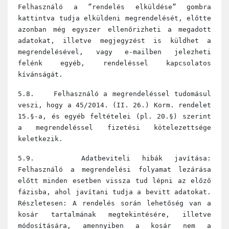
Felhasználó a ”rendelés elküldése” gombra
kattintva tudja elküldeni megrendelését, előtte
azonban még egyszer ellenőrizheti a megadott
adatokat, illetve megjegyzést is küldhet a
megrendelésével, vagy e-mailben jelezheti
felénk egyéb, rendeléssel kapcsolatos
kívánságát.
5.8. Felhasználó a megrendeléssel tudomásul
veszi, hogy a 45/2014. (II. 26.) Korm. rendelet
15.§-a, és egyéb feltételei (pl. 20.§) szerint
a megrendeléssel fizetési kötelezettsége
keletkezik.
5.9. Adatbeviteli hibák javítása:
Felhasználó a megrendelési folyamat lezárása
előtt minden esetben vissza tud lépni az előző
fázisba, ahol javítani tudja a bevitt adatokat.
Részletesen: A rendelés során lehetőség van a
kosár tartalmának megtekintésére, illetve
módosítására, amennyiben a kosár nem a