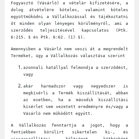
Fogyasztó (Vásárló) a vételár kifizetésére, a
dolog átvételére köteles, valamint köteles
együttműködni a Vállalkozással és tájékoztatni
őt minden olyan lényeges körülményről, ami a
szerződés teljesítésével kapcsolatos (Ptk.
6:215. § és Ptk. 6:62. (1) §).
Amennyiben a Vásárló nem veszi át a megrendelt
Terméket, úgy a Vállalkozás választása szerint
azonnali hatállyal felmondja a szerződést,
vagy
akár harmadszor vagy negyedszer is
megkísérli a Termék kiszállítását, abban
az esetben, ha a második kiszállítási
kísérlet sem vezetett eredményre és/vagy a
Vásárló nem működött együtt.
A Vállalkozás fenntartja a jogot, hogy a
fentiekben körülírt sikertelen ki-, és
visszaszállítási költséget kötbérként