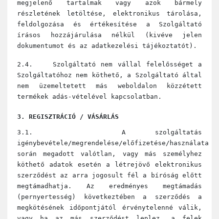
megjelenő tartalmak vagy azok bármely
részletének letöltése, elektronikus tárolása,
feldolgozása és értékesítése a Szolgáltató
írásos hozzájárulása nélkül (kivéve jelen
dokumentumot és az adatkezelési tájékoztatót).
2.4. Szolgáltató nem vállal felelősséget a
Szolgáltatóhoz nem köthető, a Szolgáltató által
nem üzemeltetett más weboldalon közzétett
termékek adás-vételével kapcsolatban.
3. REGISZTRÁCIÓ / VÁSÁRLÁS
3.1. A szolgáltatás
igénybevétele/megrendelése/előfizetése/használata
során megadott valótlan, vagy más személyhez
köthető adatok esetén a létrejövő elektronikus
szerződést az arra jogosult fél a bíróság előtt
megtámadhatja. Az eredményes megtámadás
(pernyertesség) következtében a szerződés a
megkötésének időpontjától érvénytelenné válik,
vagy ha az más szerződést leplez, a felek