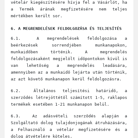
vételár kiegészítésére hívja fel a Vásárlót, ha
a Termék árának megfizetésére nem teljes
mértékben került sor.
6. A MEGRENDELÉSEK FELDOLGOZÁSA ÉS TELJESÍTÉS
6.1. A megrendelések feldolgozása a
beérkezések sorrendjében munkanapokon,
munkaidőben történik. A megrendelés
feldolgozásaként megjelölt időpontokon kívül is
van lehetőség a megrendelés leadására,
amennyiben az a munkaidő lejárta után történik,
az azt követő munkanapon kerül feldolgozásra.
6.2. Általános teljesítési határidő, a
szerződés létrejöttétől számított 1-5, raklapos
termékek esetében 1-21 munkanapon belül.
6.3. Az adásvételi szerződés alapján a
Szolgáltató dolog tulajdonjogának átruházására,
a Felhasználó a vételár megfizetésére és a
dolog átvételére köteles.