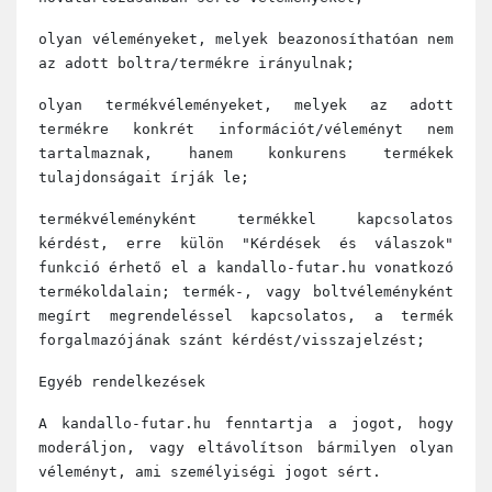
olyan véleményeket, melyek beazonosíthatóan nem
az adott boltra/termékre irányulnak;
olyan termékvéleményeket, melyek az adott
termékre konkrét információt/véleményt nem
tartalmaznak, hanem konkurens termékek
tulajdonságait írják le;
termékvéleményként termékkel kapcsolatos
kérdést, erre külön "Kérdések és válaszok"
funkció érhető el a kandallo-futar.hu vonatkozó
termékoldalain; termék-, vagy boltvéleményként
megírt megrendeléssel kapcsolatos, a termék
forgalmazójának szánt kérdést/visszajelzést;
Egyéb rendelkezések
A kandallo-futar.hu fenntartja a jogot, hogy
moderáljon, vagy eltávolítson bármilyen olyan
véleményt, ami személyiségi jogot sért.