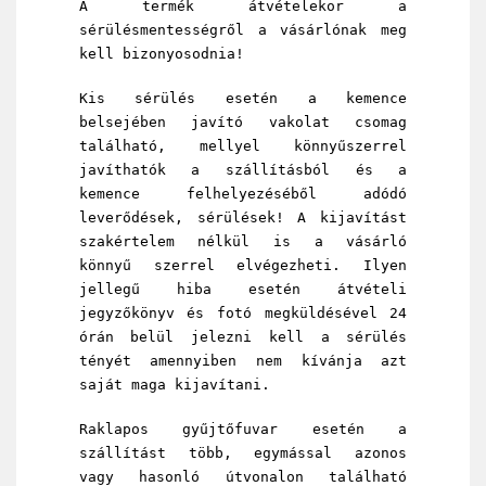
A termék átvételekor a
sérülésmentességről a vásárlónak meg
kell bizonyosodnia!
Kis sérülés esetén a kemence
belsejében javító vakolat csomag
található, mellyel könnyűszerrel
javíthatók a szállításból és a
kemence felhelyezéséből adódó
leverődések, sérülések! A kijavítást
szakértelem nélkül is a vásárló
könnyű szerrel elvégezheti. Ilyen
jellegű hiba esetén átvételi
jegyzőkönyv és fotó megküldésével 24
órán belül jelezni kell a sérülés
tényét amennyiben nem kívánja azt
saját maga kijavítani.
Raklapos gyűjtőfuvar esetén a
szállítást több, egymással azonos
vagy hasonló útvonalon található