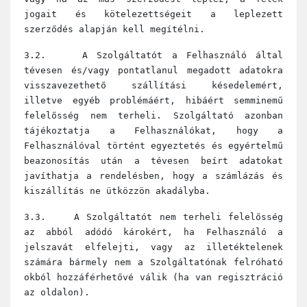
jogait és kötelezettségeit a leplezett
szerződés alapján kell megítélni.
3.2. A Szolgáltatót a Felhasználó által
tévesen és/vagy pontatlanul megadott adatokra
visszavezethető szállítási késedelemért,
illetve egyéb problémáért, hibáért semminemű
felelősség nem terheli. Szolgáltató azonban
tájékoztatja a Felhasználókat, hogy a
Felhasználóval történt egyeztetés és egyértelmű
beazonosítás után a tévesen beírt adatokat
javíthatja a rendelésben, hogy a számlázás és
kiszállítás ne ütközzön akadályba.
3.3. A Szolgáltatót nem terheli felelősség
az abból adódó károkért, ha Felhasználó a
jelszavát elfelejti, vagy az illetéktelenek
számára bármely nem a Szolgáltatónak felróható
okból hozzáférhetővé válik (ha van regisztráció
az oldalon).