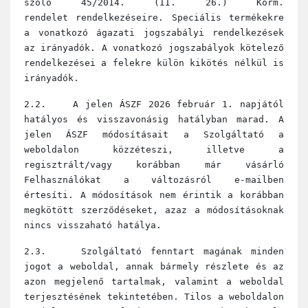
szóló 45/2014. (II. 26.) Korm.
rendelet rendelkezéseire. Speciális termékekre
a vonatkozó ágazati jogszabályi rendelkezések
az irányadók. A vonatkozó jogszabályok kötelező
rendelkezései a felekre külön kikötés nélkül is
irányadók.
2.2. A jelen ÁSZF 2026 február 1. napjától
hatályos és visszavonásig hatályban marad. A
jelen ÁSZF módosításait a Szolgáltató a
weboldalon közzéteszi, illetve a
regisztrált/vagy korábban már vásárló
Felhasználókat a változásról e-mailben
értesíti. A módosítások nem érintik a korábban
megkötött szerződéseket, azaz a módosításoknak
nincs visszaható hatálya.
2.3. Szolgáltató fenntart magának minden
jogot a weboldal, annak bármely részlete és az
azon megjelenő tartalmak, valamint a weboldal
terjesztésének tekintetében. Tilos a weboldalon