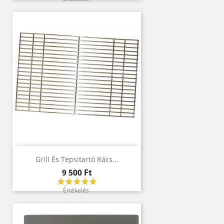
Grill És Tepsitartó Rács...
Ár
9 500 Ft
Értékelés