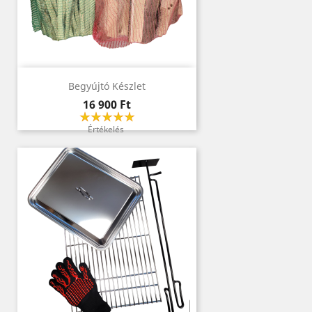
Begyújtó Készlet
Ár
16 900 Ft
Értékelés