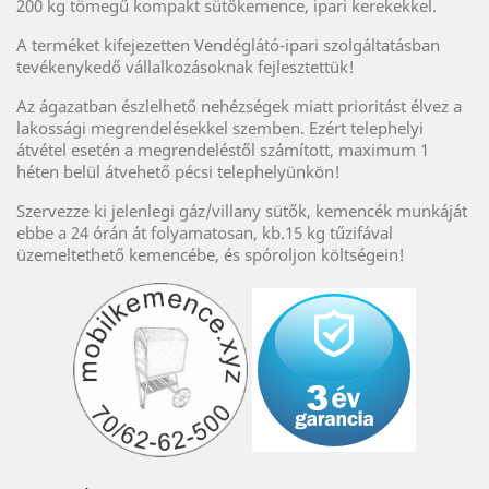
200 kg tömegű kompakt sütőkemence, ipari kerekekkel.
A terméket kifejezetten Vendéglátó-ipari szolgáltatásban
tevékenykedő vállalkozásoknak fejlesztettük!
Az ágazatban észlelhető nehézségek miatt prioritást élvez a
lakossági megrendelésekkel szemben. Ezért telephelyi
átvétel esetén a megrendeléstől számított, maximum 1
héten belül átvehető pécsi telephelyünkön!
Szervezze ki jelenlegi gáz/villany sütők, kemencék munkáját
ebbe a 24 órán át folyamatosan, kb.15 kg tűzifával
üzemeltethető kemencébe, és spóroljon költségein!