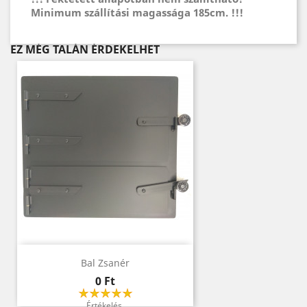
Minimum szállítási magassága 185cm. !!!
EZ MÉG TALÁN ÉRDEKELHET
Bal Zsanér
Ár
0 Ft
Értékelés