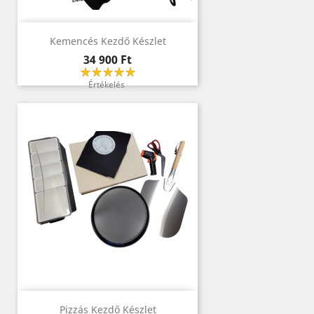
Kemencés Kezdő Készlet
Ár
34 900 Ft
Értékelés
Pizzás Kezdő Készlet