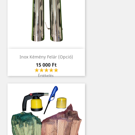
Inox Kémény Felár (opció)
Ár
15 000 Ft
Értékelés