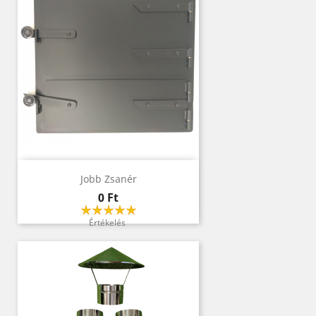
Jobb Zsanér
Ár
0 Ft
Értékelés