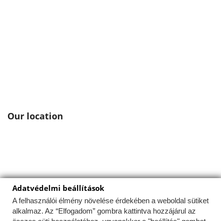
Our location
Adatvédelmi beállítások
Ez a weboldal a felhasználói élmény optimalizálása
érdekében sütiket használ.
A felhasználói élmény növelése érdekében a weboldal sütiket
alkalmaz. Az “Elfogadom” gombra kattintva hozzájárul az
Az Uniós törvények értelmében fel kell hívnunk a