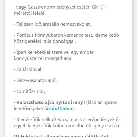
vagy Gasztronorm edényzet esetén GN1/1-
mérettől lefelé.
- Teljesen időjárásálló nemesvakolat.
- Porózus könnyűbeton kemence test, kiemelkedő
hőszigetelési tulajdonsággal.
- Ipari kerekekkel szerelve, egy ember
könnyűszerrel mozgathatja.
- Fa tárolóval.
- Dísz-vasalatos ajtó,
- Tömítőzsinór,
-
Választható ajtó nyitás irány!
(lásd az opciós
lehetőségeket
ide kattintva
).
- Kiegészítők nélkül! Rács, tepsik cserépedények és
egyéb kiegészítők külön rendelhetők igény esetén!
!!! Fektetett állapotban nem szállítható!