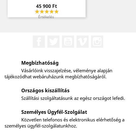
Ár
45 900 Ft
Értékelés
Facebook
Twitter
YouTube
Vimeo
Instagram
Megbízhatóság
Vásárlóink visszajelzése, véleménye alapján
tájékozódhat webáruházunk megbízhatóságáról.
Országos kiszállítás
Szállítási szolgáltatásunk az egész országot lefedi.
Személyes Ügyfél-Szolgálat
Közvetlen telefonos és elektronikus elérhetőség a
személyes ügyfél-szolgálatunkhoz.