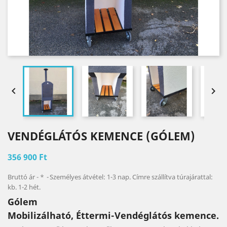


VENDÉGLÁTÓS KEMENCE (GÓLEM)
356 900 Ft
Bruttó ár
*
Személyes átvétel: 1-3 nap. Címre szállítva túrajárattal:
kb. 1-2 hét.
Gólem
Mobilizálható, Éttermi-Vendéglátós kemence.