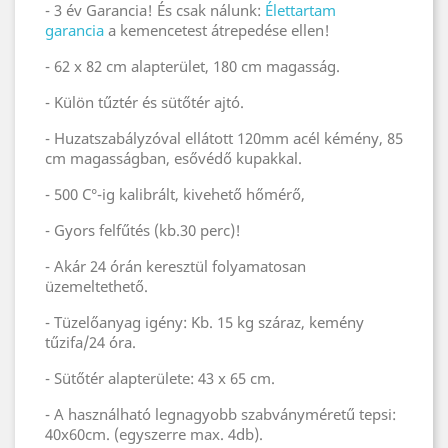
- 3 év Garancia! És csak nálunk:
Élettartam
garancia
a kemencetest átrepedése ellen!
- 62 x 82 cm alapterület, 180 cm magasság.
- Külön tűztér és sütőtér ajtó.
- Huzatszabályzóval ellátott 120mm acél kémény, 85
cm magasságban, esővédő kupakkal.
- 500 C°-ig kalibrált, kivehető hőmérő,
- Gyors felfűtés (kb.30 perc)!
- Akár 24 órán keresztül folyamatosan
üzemeltethető.
- Tüzelőanyag igény: Kb. 15 kg száraz, kemény
tűzifa/24 óra.
- Sütőtér alapterülete: 43 x 65 cm.
- A használható legnagyobb szabványméretű tepsi:
40x60cm. (egyszerre max. 4db).