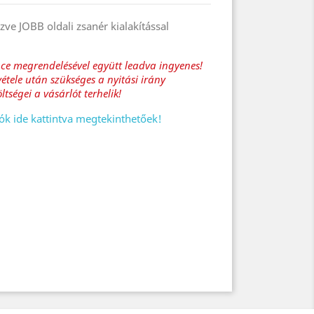
e JOBB oldali zsanér kialakítással
ce megrendelésével együtt leadva ingyenes!
tele után szükséges a nyitási irány
tségei a vásárlót terhelik!
ók ide kattintva megtekinthetőek!