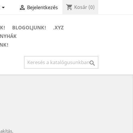
shopping_cart


Kosár
(0)
t
Bejelentkezés
K!
BLOGOLJUNK!
.XYZ
ONYHÁK
NK!

akítás.