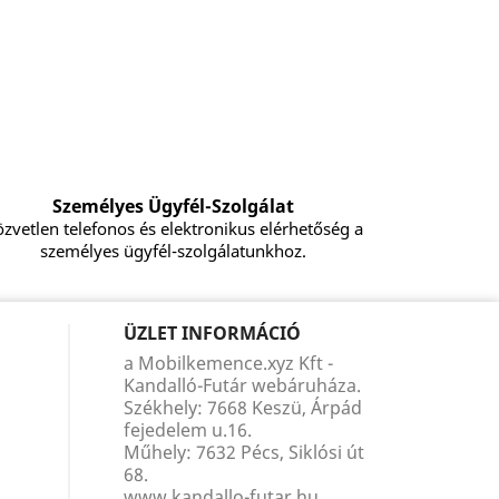
Személyes Ügyfél-Szolgálat
zvetlen telefonos és elektronikus elérhetőség a
személyes ügyfél-szolgálatunkhoz.
ÜZLET INFORMÁCIÓ
a Mobilkemence.xyz Kft -
Kandalló-Futár webáruháza.
Székhely: 7668 Keszü, Árpád
fejedelem u.16.
Műhely: 7632 Pécs, Siklósi út
68.
www.kandallo-futar.hu