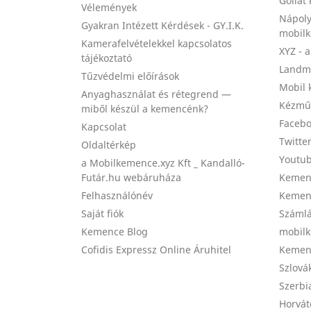
Góliát
Vélemények
Nápoly
Gyakran Intézett Kérdések - GY.I.K.
mobil
Kamerafelvételekkel kapcsolatos
XYZ - 
tájékoztató
Landma
Tűzvédelmi előírások
Mobil 
Anyaghasználat és rétegrend —
Kézmű
miből készül a kemencénk?
Facebo
Kapcsolat
Twitte
Oldaltérkép
Youtub
a Mobilkemence.xyz Kft _ Kandalló-
Futár.hu webáruháza
Kemenc
Felhasználónév
Kemenc
Saját fiók
Számlá
Kemence Blog
mobilk
Cofidis Expressz Online Áruhitel
Kemenc
Szlová
Szerbi
Horvát