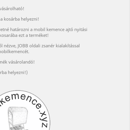
ásárolható!
a kosárba helyezni!
tné határozni a mobil kemence ajtó nyitási
kosarába ezt a terméket!
 nézve, JOBB oldali zsanér kialakítással
 mobilkemencét.
rmék vásárolandó!
rba helyezni!)