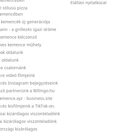
 kemencében
Elállási nyilatkozat
i stílusú pizza
kemencében
a kemencék új generációja
nn - a grillezés igazi öröme
kemence kölcsönző
ves kemence műhely
ok oldalunk
r oldalunk
e csatornánk
e videó filmjeink
és Instagram bejegyzéseink
zó partnerünk a Billingo.hu
emence.xyz - business.site
és kisfilmjeink a TikTok-on.
kiai kizárólagos viszonteladónk
ai kizárólagos viszonteladónk
országi kizárólagos