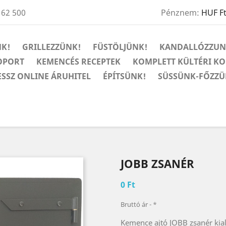
 62 500
Pénznem:
HUF F
K!
GRILLEZZÜNK!
FÜSTÖLJÜNK!
KANDALLÓZZUN
OPORT
KEMENCÉS RECEPTEK
KOMPLETT KÜLTÉRI K
ESSZ ONLINE ÁRUHITEL
ÉPÍTSÜNK!
SÜSSÜNK-FŐZZÜ
JOBB ZSANÉR
0 Ft
Bruttó ár
*
Kemence ajtó JOBB zsanér kial