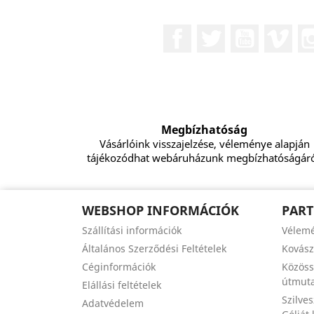
Facebook
Twitter
YouTube
Vim
Megbízhatóság
Vásárlóink visszajelzése, véleménye alapján
tájékozódhat webáruházunk megbízhatóságáró
WEBSHOP INFORMÁCIÓK
PART
Szállítási információk
Vélem
Általános Szerződési Feltételek
Kovás
Céginformációk
Közöss
útmuta
Elállási feltételek
Szilve
Adatvédelem