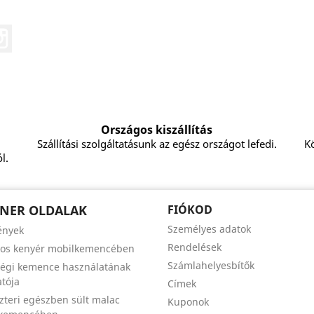
eo
Instagram
Országos kiszállítás
Szállítási szolgáltatásunk az egész országot lefedi.
Kö
l.
NER OLDALAK
FIÓKOD
Személyes adatok
ények
Rendelések
zos kenyér mobilkemencében
Számlahelyesbítők
égi kemence használatának
tója
Címek
szteri egészben sült malac
Kuponok