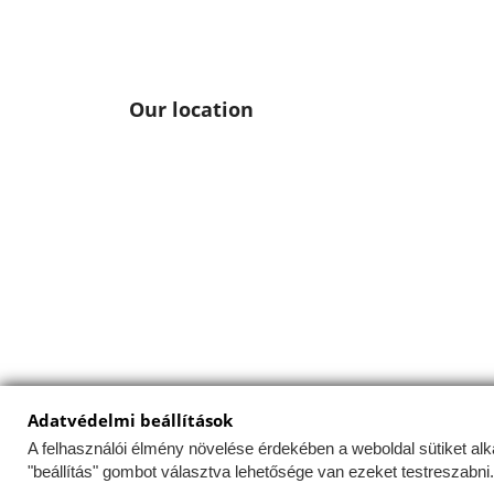
Our location
Adatvédelmi beállítások
A felhasználói élmény növelése érdekében a weboldal sütiket al
Az Uniós törvények értelmében fel kell hívnunk a figyelmét
"beállítás" gombot választva lehetősége van ezeket testreszabn
az Ön számítógépén, hogy minél egyszerűbbé tegye az Ön