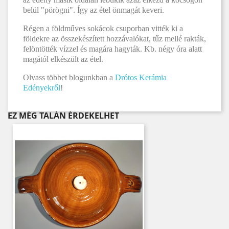
belül "pörögni". Így az étel önmagát keveri.
Régen a földműves sokácok csuporban vitték ki a
földekre az összekészített hozzávalókat, tűz mellé rakták,
felöntötték vízzel és magára hagyták. Kb. négy óra alatt
magától elkészült az étel.
Olvass többet blogunkban a
Drótos Kerámia
Edényekről
!
EZ MÉG TALÁN ÉRDEKELHET