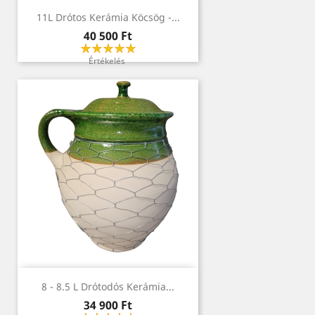
11L Drótos Kerámia Köcsög -...
Ár
40 500 Ft
Értékelés
8 - 8.5 L Drótodós Kerámia...
Ár
34 900 Ft