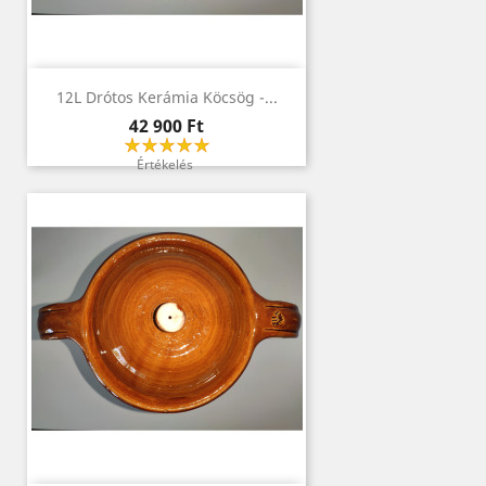
12L Drótos Kerámia Köcsög -...
Ár
42 900 Ft
Értékelés