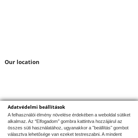
Our location
Adatvédelmi beállítások
Ez a weboldal a felhasználói élmény optimalizálása
érdekében sütiket használ.
A felhasználói élmény növelése érdekében a weboldal sütiket
alkalmaz. Az “Elfogadom” gombra kattintva hozzájárul az
Az Uniós törvények értelmében fel kell hívnunk a
összes süti használatához, ugyanakkor a "beállítás" gombot
figyelmét arra, hogy ez a weboldal ún. "cookie"-kat vagy
választva lehetősége van ezeket testreszabni. A mindent
"sütiket" használ. A sütik apró, tökéletesen veszélytelen