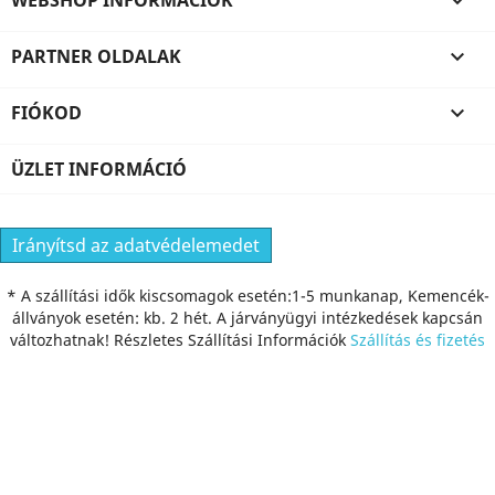
WEBSHOP INFORMÁCIÓK

PARTNER OLDALAK

FIÓKOD

ÜZLET INFORMÁCIÓ
Irányítsd az adatvédelemedet
* A szállítási idők kiscsomagok esetén:1-5 munkanap, Kemencék-
állványok esetén: kb. 2 hét. A járványügyi intézkedések kapcsán
változhatnak! Részletes Szállítási Információk
Szállítás és fizetés