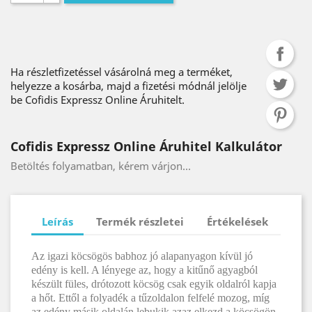
Ha részletfizetéssel vásárolná meg a terméket,
helyezze a kosárba, majd a fizetési módnál jelölje
be Cofidis Expressz Online Áruhitelt.
Cofidis Expressz Online Áruhitel Kalkulátor
Betöltés folyamatban, kérem várjon...
Leírás
Termék részletei
Értékelések
Az igazi köcsögös babhoz jó alapanyagon kívül jó
edény is kell. A lényege az, hogy a kitűnő agyagból
készült füles, drótozott köcsög csak egyik oldalról kapja
a hőt. Ettől a folyadék a tűzoldalon felfelé mozog, míg
az edény másik oldalán lebukik azaz elkezd a köcsögön