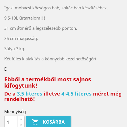
Igazi mohácsi köcsögös bab, sokác bab készítéséhez.
9,5-10L űrtartalom!!!
31 cm átmérő a legszélesebb ponton.
36 cm magasság.
Súlya 7 kg.
Két füles kialakítás a könnyebb kezelhetőségért.
E
Ebből a termékből most sajnos
kifogytunk!
De a
3.5 literes
illetve
4-4.5 literes
méret még
rendelhető!
Mennyiség

KOSÁRBA