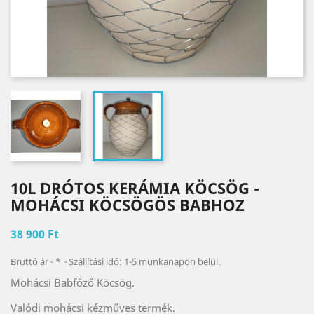
10L DRÓTOS KERÁMIA KÖCSÖG -
MOHÁCSI KÖCSÖGÖS BABHOZ
38 900 Ft
Bruttó ár
*
Szállítási idő: 1-5 munkanapon belül.
Mohácsi Babfőző Köcsög.
Valódi mohácsi kézműves termék.