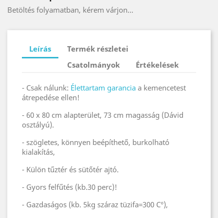
Betöltés folyamatban, kérem várjon...
Leírás
Termék részletei
Csatolmányok
Értékelések
- Csak nálunk:
Élettartam garancia
a kemencetest
átrepedése ellen!
- 60 x 80 cm alapterület, 73 cm magasság (Dávid
osztályú).
- szögletes, könnyen beépíthető, burkolható
kialakítás,
- Külön tűztér és sütőtér ajtó.
- Gyors felfűtés (kb.30 perc)!
- Gazdaságos (kb. 5kg száraz tüzifa=300 C°),