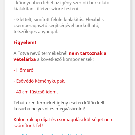
könnyebben lehet az igény szerinti burkolatot
kialakítani, illetve színre festeni.
- Glettelt, simított felületkialakítás. Flexibilis
csemperagasztó segítségével burkolható,
tetszőleges anyaggal.
Figyelem!
A Totya nevű termékeknél
nem tartoznak a
vételárba
a következő komponensek:
- Hőmérő,
- Esővédő kéménykupak,
- 40 cm füstcső idom.
Tehát ezen terméket igény esetén külön kell
kosárba helyezni és megvásárolni!
Külön raklap díjat és csomagolási költséget nem
számítunk fel!