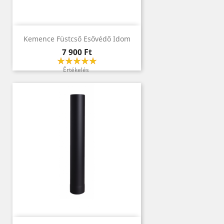
Kemence Füstcső Esővédő Idom
Ár
7 900 Ft
Értékelés