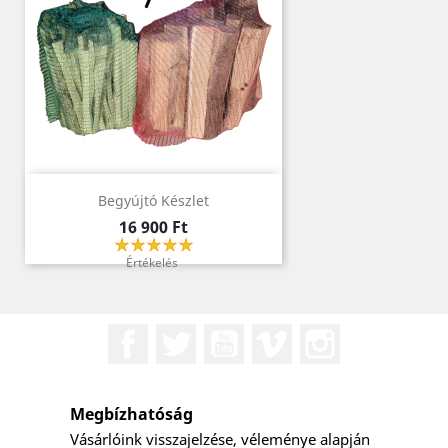
Begyújtó Készlet
Ár
16 900 Ft
Értékelés
Facebook
Twitter
YouTube
Vimeo
Instagram
Megbízhatóság
Vásárlóink visszajelzése, véleménye alapján