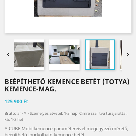


BEÉPÍTHETŐ KEMENCE BETÉT (TOTYA)
KEMENCE-MAG.
125 900 Ft
Bruttó ár
*
Személyes átvétel: 1-3 nap. Címre szállítva túrajárattal:
kb. 1-2 hét.
A CUBE Mobilkemence paramétereivel megegyező méretű,
beépíthető, burkolható kemence betét.