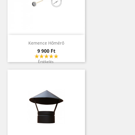
Kemence Hőmérő
Ár
9 900 Ft
Értékelés