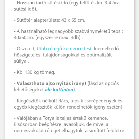
- Hosszan tartó sütési idő (egy felfűtés kb. 3-4 óra
sütési idő).
- Sütőtér alapterülete: 43 x 65 cm.
- A használható legnagyobb szabványméretű tepsi:
40x60cm. (egyszerre max. 3db)..
- Öszetett,
több rétegű kemence test
, kiemelkedő
hőszigetelési tulajdonságokkal és optimalizált
súllyal.
- Kb. 130 kg tömeg.
-
Választható ajtó nyitás irány!
(lásd az opciós
lehetőségeket
ide kattintva
).
- Kiegészítők nélkül! Rács, tepsik cserépedények és
egyéb kiegészítők külön rendelhetők igény esetén!
- Valójában a Totya is teljes értékű kemence.
Elsősorban beépítésre javasoljuk, de mivel a
nemesvakolat réteget elhagytuk, a simított felületre