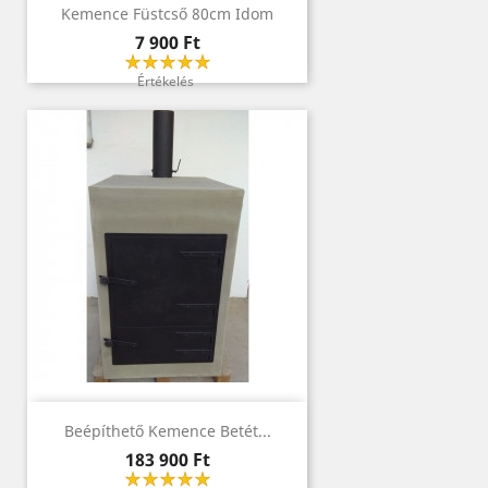
Kemence Füstcső 80cm Idom
Ár
7 900 Ft
Értékelés
Beépíthető Kemence Betét...
Ár
183 900 Ft