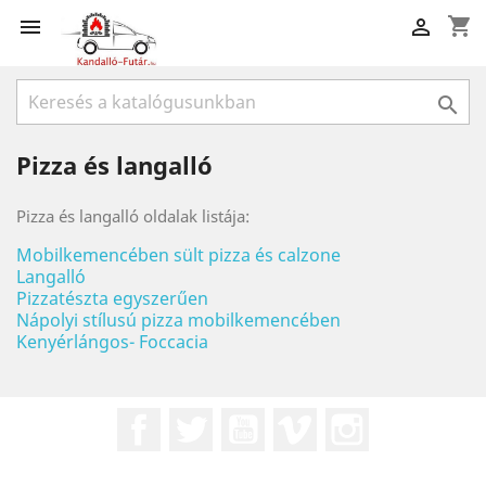
shopping_cart



Pizza és langalló
Pizza és langalló oldalak listája:
Mobilkemencében sült pizza és calzone
Langalló
Pizzatészta egyszerűen
Nápolyi stílusú pizza mobilkemencében
Kenyérlángos- Foccacia
Facebook
Twitter
YouTube
Vimeo
Instagram