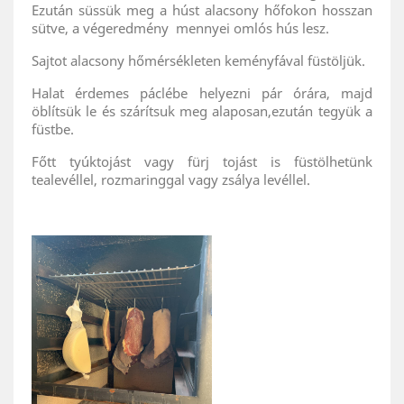
Ezután süssük meg a húst alacsony hőfokon hosszan
sütve, a végeredmény mennyei omlós hús lesz.
Sajtot alacsony hőmérsékleten keményfával füstöljük.
Halat érdemes páclébe helyezni pár órára, majd
öblítsük le és szárítsuk meg alaposan,ezután tegyük a
füstbe.
Főtt tyúktojást vagy fürj tojást is füstölhetünk
tealevéllel, rozmaringgal vagy zsálya levéllel.