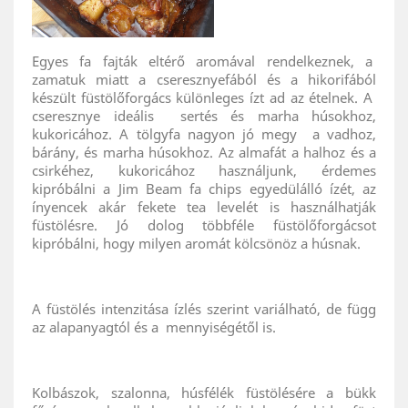
Egyes fa fajták eltérő aromával rendelkeznek, a
zamatuk miatt a cseresznyefából és a hikorifából
készült füstölőforgács különleges ízt ad az ételnek. A
cseresznye ideális sertés és marha húsokhoz,
kukoricához. A tölgyfa nagyon jó megy a vadhoz,
bárány, és marha húsokhoz. Az almafát a halhoz és a
csirkéhez, kukoricához használjunk, érdemes
kipróbálni a Jim Beam fa chips egyedülálló ízét, az
ínyencek akár fekete tea levelét is használhatják
füstölésre. Jó dolog többféle füstölőforgácsot
kipróbálni, hogy milyen aromát kölcsönöz a húsnak.
A füstölés intenzitása ízlés szerint variálható, de függ
az alapanyagtól és a mennyiségétől is.
Kolbászok, szalonna, húsfélék füstölésére a bükk