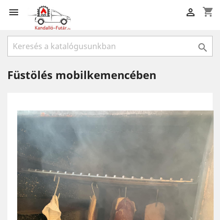
shopping_cart



Füstölés mobilkemencében