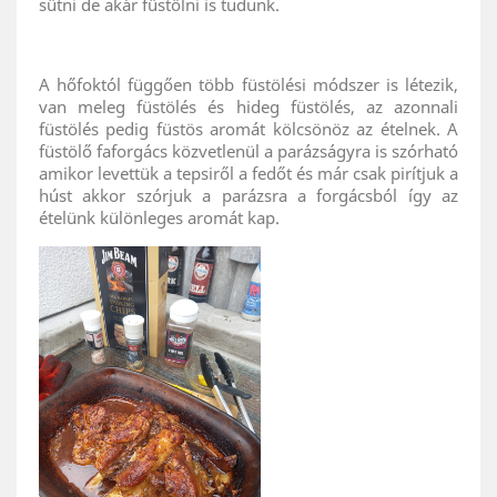
sütni de akár füstölni is tudunk.
A hőfoktól függően több füstölési módszer is létezik,
van meleg füstölés és hideg füstölés, az azonnali
füstölés pedig füstös aromát kölcsönöz az ételnek. A
füstölő faforgács közvetlenül a parázságyra is szórható
amikor levettük a tepsiről a fedőt és már csak pirítjuk a
húst akkor szórjuk a parázsra a forgácsból így az
ételünk különleges aromát kap.