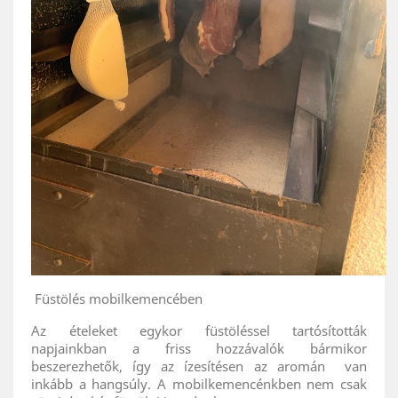
Füstölés mobilkemencében
Az ételeket egykor füstöléssel tartósították
napjainkban a friss hozzávalók bármikor
beszerezhetők, így az ízesítésen az aromán van
inkább a hangsúly. A mobilkemencénkben nem csak