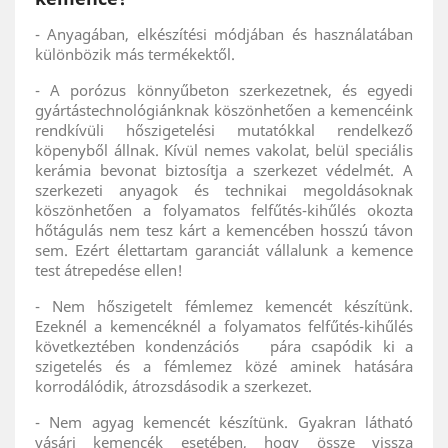
- Anyagában, elkészítési módjában és használatában
különbözik más termékektől.
- A porózus könnyűbeton szerkezetnek, és egyedi
gyártástechnológiánknak köszönhetően a kemencéink
rendkívüli hőszigetelési mutatókkal rendelkező
köpenyből állnak. Kívül nemes vakolat, belül speciális
kerámia bevonat biztosítja a szerkezet védelmét. A
szerkezeti anyagok és technikai megoldásoknak
köszönhetően a folyamatos felfűtés-kihűlés okozta
hőtágulás nem tesz kárt a kemencében hosszú távon
sem. Ezért élettartam garanciát vállalunk a kemence
test átrepedése ellen!
- Nem hőszigetelt fémlemez kemencét készítünk.
Ezeknél a kemencéknél a folyamatos felfűtés-kihűlés
következtében kondenzációs pára csapódik ki a
szigetelés és a fémlemez közé aminek hatására
korrodálódik, átrozsdásodik a szerkezet.
- Nem agyag kemencét készítünk. Gyakran látható
vásári kemencék esetében, hogy össze vissza