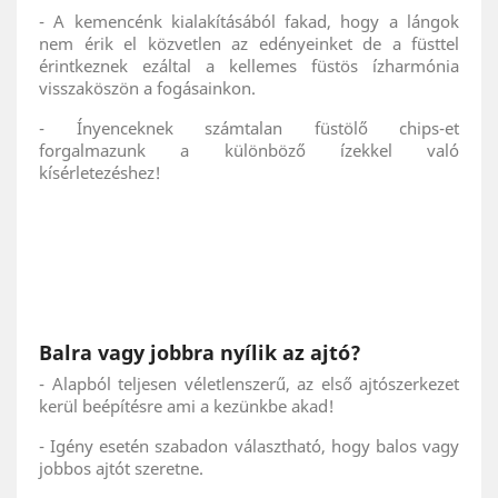
- A kemencénk kialakításából fakad, hogy a lángok
nem érik el közvetlen az edényeinket de a füsttel
érintkeznek ezáltal a kellemes füstös ízharmónia
visszaköszön a fogásainkon.
- Ínyenceknek számtalan füstölő chips-et
forgalmazunk a különböző ízekkel való
kísérletezéshez!
Balra vagy jobbra nyílik az ajtó?
- Alapból teljesen véletlenszerű, az első ajtószerkezet
kerül beépítésre ami a kezünkbe akad!
- Igény esetén szabadon választható, hogy balos vagy
jobbos ajtót szeretne.