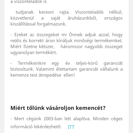
a viszonteladók is
tudjanak keresni rajta. Viszonteladók nélkül,
közvetlenül a saját áruházunkból, országos
kiszállítással forgalmazunk.
- Ezeket az összegeket mi Önnek adjuk azzal, hogy
reális és korrekt áron kínáljuk minőségi termékeinket.
Miért fizetne kétszer, háromszor nagyobb összeget
ugyanolyan termékért.
- Termékeinkre egy év teljes-körű garanciát
biztosítunk. Valamint élettartam garanciát vállalunk a
kemence test átrepedése ellen!
Miért tőlünk vásároljon kemencét?
- Mert cégünk 2003-ban lett alapítva. Minden céges
információ lekérdezhető:
ITT