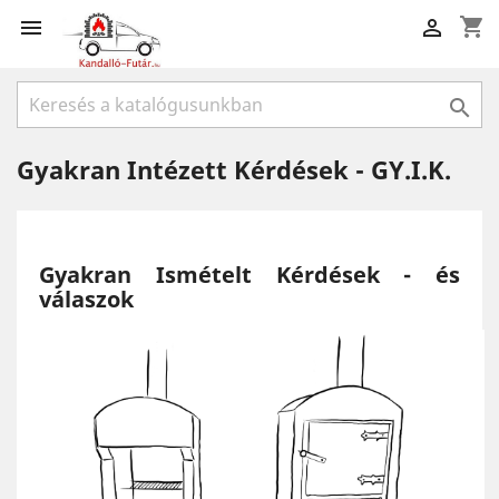
shopping_cart



Gyakran Intézett Kérdések - GY.I.K.
Gyakran Ismételt Kérdések - és
válaszok