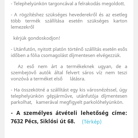
- Telephelyünkön targoncával a felrakodás megoldott.
- A rögzítéshez szükséges hevederekről és az esetleg
több termék szállítása esetén szükséges karton
lemezekről
kérjük gondoskodjon!
- Utánfutón, nyitott platón történő szállítás esetén esős
időben a fólia csomagolást díjmentesen elvégezzük.
Az eső nem árt a termékeknek ugyan, de a
szembejövő autók által felvert sáros víz nem teszi
vonzóvá a terméket első látásra.
- Ha összekötné a szállítást egy kis városnézéssel, úgy
telephelyünkön gépjárműve, utánfutója díjmentesen
parkolhat, kamerával megfigyelt parkolóhelyünkön.
- A személyes átvételi lehetőség címe:
7632 Pécs, Siklósi út 68.
(Térkép)