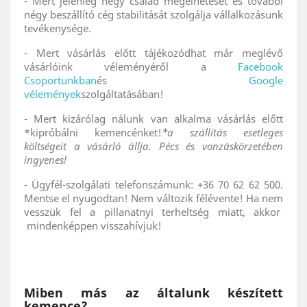
- Mert jelenleg négy család megélhetését és további
négy beszállító cég stabilitását szolgálja vállalkozásunk
tevékenysége.
- Mert vásárlás előtt tájékozódhat már meglévő
vásárlóink véleményéről a
Facebook
Csoportunkban
és
Google
vélemények
szolgáltatásában!
- Mert kizárólag nálunk van alkalma vásárlás előtt
*kipróbálni kemencénket!
*a szállítás esetleges
költségeit a vásárló állja. Pécs és vonzáskörzetében
ingyenes!
- Ügyfél-szolgálati telefonszámunk: +36 70 62 62 500.
Mentse el nyugodtan! Nem változik félévente! Ha nem
vesszük fel a pillanatnyi terheltség miatt, akkor
mindenképpen visszahívjuk!
Miben más az általunk készített
kemence?