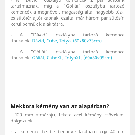
tartalmaznak, míg a "Góliát" osztályba tartozó
kemencék a megnövelt magasság által nagyobb tűz-,
és sütőtér ajtót kapnak, ezáltal már három pár sütősín
kerül bennük kialakításra.
- A "Dávid" osztályba tartozó kemence
típusaink:
Dávid, Cube, Totya. (60x80x73cm)
- A "Góliát" osztályba tartozó kemence
típusaink:
Góliát, CubeXL, TotyaXL. (60x80x95cm)
Mekkora kémény van az alapárban?
- 120 mm átmérőjű, fekete acél kémény csövekkel
dolgozunk.
- a kemence testbe beépítve található egy 40 cm