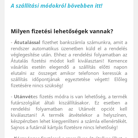
A szállítási módokról bövebben itt!
Milyen fizetési lehetőségek vannak?
-
Átutalással
fizethet bankszámla számunkra, amit a
rendszer automatikus üzenetben küld el a rendelés
véglegesítése után. Ehhez a rendelési folyamatban az
Átutalás fizetési módot kell kiválasztani! Kemence
vásárlás esetén elegendő a szállítás előtti napon
elutalni az összeget amikor telefonon keressük a
szállítás időpontjának egyeztetése végett! Előleg
fizetésére nincs szükség!
-
Utánvét
es fizetés módra is van lehetőség, a termék
futárszolgálat általi kiszállításakor. Ez esetben a
rendelési folyamatban az Utánvét opciót kell
kiválasztani! A termék átvételekor a helyszínen,
készpénzben lehet kiegyenlíteni a számla ellenértékét.
Sajnos a futárnál kártyás fizetésre nincs lehetőség!