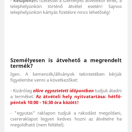
-
Készpénz
es fizetéssel a személyes átvételkor élhet, a
telephelyünkön történő átvétel esetén! Sajnos
telephelyünkön kártyás fizetésre nincs lehetőség!
Személyesen is átvehető a megrendelt
termék?
Igen. A kemencék/állványok tekintetében kérjük
figyelembe venni a következőket:
- Kizárólag
előre egyeztetett időpontban
tudjuk átadni
a terméket.
Az átvételi hely nyitvatartása: hétfő-
péntek 10:00 - 16:30 óra között!
- "egyutas" raklapon tudjuk a rakodást megoldani,
csereraklapot legyen kedves hozni az átvételre ha
megoldható (nem feltétel).