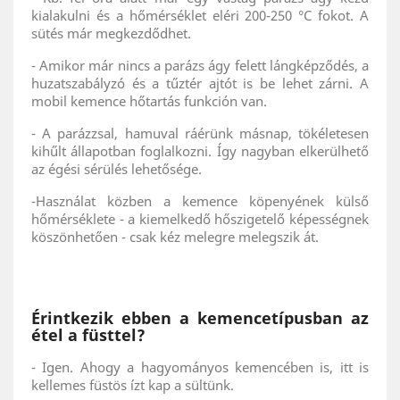
kialakulni és a hőmérséklet eléri 200-250 °C fokot. A
sütés már megkezdődhet.
- Amikor már nincs a parázs ágy felett lángképződés, a
huzatszabályzó és a tűztér ajtót is be lehet zárni. A
mobil kemence hőtartás funkción van.
- A parázzsal, hamuval ráérünk másnap, tökéletesen
kihűlt állapotban foglalkozni. Így nagyban elkerülhető
az égési sérülés lehetősége.
-Használat közben a kemence köpenyének külső
hőmérséklete - a kiemelkedő hőszigetelő képességnek
köszönhetően - csak kéz melegre melegszik át.
Érintkezik ebben a kemencetípusban az
étel a füsttel?
- Igen. Ahogy a hagyományos kemencében is, itt is
kellemes füstös ízt kap a sültünk.