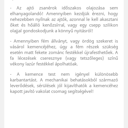
- Az ajtó zsanérok időszakos olajozása sem
elhanyagolandó! Amennyiben kezdjük érezni, hogy
nehezebben nyílnak az ajtók, azonnal le kell akasztani
őket és hőálló kenőzsírral, vagy egy csepp szilikon
olajjal gondoskodjunk a könnyű nyitásról!
- Amennyiben fém állványt, vagy ördög szekeret is
vásárol kemencéjéhez, úgy a fém részek szükség
esetén matt fekete zománc festékkel újrafesthetőek. A
fa lécezések cseresznye (vagy tetszőleges) színű
vékony lazúr festékkel ápolhatóak.
- A kemence test nem igényel különösebb
karbantartást. A mechanikai behatásokból származó
leverődések, sérülések jól kijavíthatók a kemencéhez
kapott javító vakolat csomag segítségével!