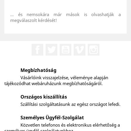
... és nemsokára már mások is olvashatják a
megválaszolt kérdését!
Facebook
Twitter
YouTube
Vimeo
Instagram
Megbízhatóság
Vásárlóink visszajelzése, véleménye alapján
tájékozódhat webáruházunk megbízhatóságáról.
Országos kiszállítás
Szállítási szolgáltatásunk az egész országot lefedi.
Személyes Ügyfél-Szolgálat
Közvetlen telefonos és elektronikus elérhetőség a
személyes ügyfél-szolgálatunkhoz.