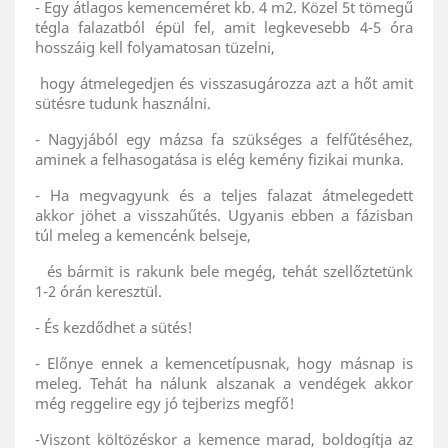
- Egy átlagos kemenceméret kb. 4 m2. Közel 5t tömegű
tégla falazatból épül fel, amit legkevesebb 4-5 óra
hosszáig kell folyamatosan tüzelni,
hogy átmelegedjen és visszasugározza azt a hőt amit
sütésre tudunk használni.
- Nagyjából egy mázsa fa szükséges a felfűtéséhez,
aminek a felhasogatása is elég kemény fizikai munka.
- Ha megvagyunk és a teljes falazat átmelegedett
akkor jöhet a visszahűtés. Ugyanis ebben a fázisban
túl meleg a kemencénk belseje,
és bármit is rakunk bele megég, tehát szellőztetünk
1-2 órán keresztül.
- És kezdődhet a sütés!
- Előnye ennek a kemencetípusnak, hogy másnap is
meleg. Tehát ha nálunk alszanak a vendégek akkor
még reggelire egy jó tejberizs megfő!
-Viszont költözéskor a kemence marad, boldogítja az