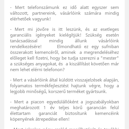
- Mert telefonszámunk ez idő alatt egyszer sem
változott, partnereink, vásárlóink számára mindig
elérhetőek vagyunk!
- Mert mi jövőre is itt leszünk, és az esetleges
garanciális igényeket kielégítjük! Szükség esetén
tanácsadással mindig állunk vásárlóink
rendelkezésére! Elmondható ez egy sufniban
összerakott kemencéről, aminek a megrendeléséhez
előleget kell fizetni, hogy be tudja szerezni a "mester"
a szükséges anyagokat, és a kiszállítást követően már
nem lehet elérni telefonon?
- Mert a vásárlóink által küldött visszajelzések alapján,
folyamatos termékfejlesztést hajtunk végre, hogy a
legjobb minőségű, korszerű terméket gyártsunk.
- Mert a piacon egyedülállóként a jogszabályokban
meghatározott 1 év teljes körű garancián felül
élettartam garanciát biztosítunk kemencéink
köpenyének átrepedése ellen!