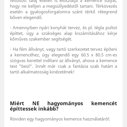
feltöltött talaj esetén is eloszlatja a kemence súlyát,
hogy ne kelljen a megsüllyedéstől tartani. Térkövezés
esetén a gyalogosforgalomra szánt térkő rétegrend
bőven elegendő.
- Amennyiben nyári konyhát tervez, és pl. tégla pultot
építtet, úgy a szükséges alap kiszámításához kérje
kőműves szakember segítségét.
- Ha fém állványt, vagy tartó szerkezetet tervez építeni
a kemencéhez, úgy elegendő egy 60.5 x 80.5 cm-es
szögvas kerettel indítani az állványt, ahova a kemence
test "beül". Innét már csak a fantázia szab határt a
tartó alkalmatosság kinézetének!
Miért NE hagyományos kemencét
építtessek inkább?
Röviden egy hagyományos kemence használatáról: