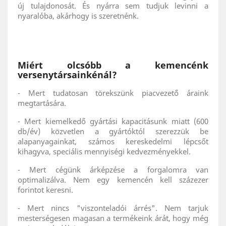
új tulajdonosát. És nyárra sem tudjuk levinni a
nyaralóba, akárhogy is szeretnénk.
Miért olcsóbb a kemencénk
versenytársainkénál?
- Mert tudatosan törekszünk piacvezető áraink
megtartására.
- Mert kiemelkedő gyártási kapacitásunk miatt (600
db/év) közvetlen a gyártóktól szerezzük be
alapanyagainkat, számos kereskedelmi lépcsőt
kihagyva, speciális mennyiségi kedvezményekkel.
- Mert cégünk árképzése a forgalomra van
optimalizálva. Nem egy kemencén kell százezer
forintot keresni.
- Mert nincs "viszonteladói árrés". Nem tarjuk
mesterségesen magasan a termékeink árát, hogy még