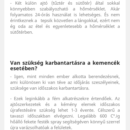
- Két külön ajtó (tűztér és sütőtér) által sokkal
könnyebben szabályozható a hőmérséklet. Akár
folyamatos 24-órás használat is lehetséges. És nem
érintkeznek a tepsik közvetlen a lángokkal, ezért nem
ég oda az étel és egyenletesebb a hőmérséklet a
sütőtérben.
Van szükség karbantartásra a kemencék
esetében?
- Igen, mint minden ember alkotta berendezésnek,
ami különösen ki van téve az időjárás szeszélyeinek,
szüksége van időszakos karbantartásra.
- Ezek leginkább a fém alkatrészekre értendőek. Az
ajtószerkezetek és a kémény elemek időszakos
újrafestésére szükség lehet 1-3 évente. Célszerű a
tavaszi időszakban elvégezni. Legalább 600 C°.ig
hőálló fekete festék spray segítségéven könnyű szerrel
újra varázsolhatóak a felületek.