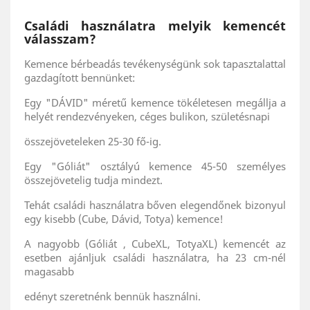
Családi használatra melyik kemencét
válasszam?
Kemence bérbeadás tevékenységünk sok tapasztalattal
gazdagított bennünket:
Egy "DÁVID" méretű kemence tökéletesen megállja a
helyét rendezvényeken, céges bulikon, születésnapi
összejöveteleken 25-30 fő-ig.
Egy "Góliát" osztályú kemence 45-50 személyes
összejövetelig tudja mindezt.
Tehát családi használatra bőven elegendőnek bizonyul
egy kisebb (Cube, Dávid, Totya) kemence!
A nagyobb (Góliát , CubeXL, TotyaXL) kemencét az
esetben ajánljuk családi használatra, ha 23 cm-nél
magasabb
edényt szeretnénk bennük használni.