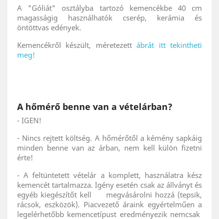
A "Góliát" osztályba tartozó kemencékbe 40 cm
magasságig használhatók cserép, kerámia és
öntöttvas edények.
Kemencékről készült, méretezett
ábrát itt tekintheti
meg!
A hőmérő benne van a vételárban?
- IGEN!
- Nincs rejtett költség. A hőmérőtől a kémény sapkáig
minden benne van az árban, nem kell külön fizetni
érte!
- A feltüntetett vételár a komplett, használatra kész
kemencét tartalmazza. Igény esetén csak az állványt és
egyéb kiegészítőt kell megvásárolni hozzá (tepsik,
rácsok, eszközök). Piacvezető áraink egyértelműen a
legelérhetőbb kemencetípust eredményezik nemcsak