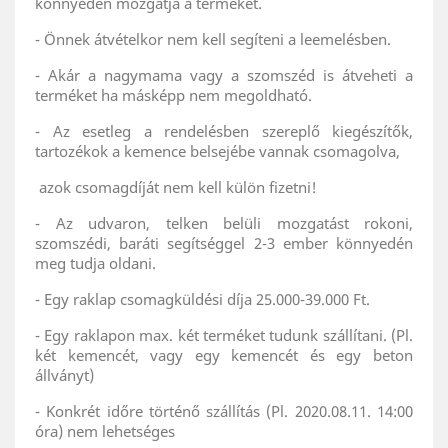
könnyedén mozgatja a terméket.
- Önnek átvételkor nem kell segíteni a leemelésben.
- Akár a nagymama vagy a szomszéd is átveheti a
terméket ha másképp nem megoldható.
- Az esetleg a rendelésben szereplő kiegészítők,
tartozékok a kemence belsejébe vannak csomagolva,
azok csomagdíját nem kell külön fizetni!
- Az udvaron, telken belüli mozgatást rokoni,
szomszédi, baráti segítséggel 2-3 ember könnyedén
meg tudja oldani.
- Egy raklap csomagküldési díja 25.000-39.000 Ft.
- Egy raklapon max. két terméket tudunk szállítani. (Pl.
két kemencét, vagy egy kemencét és egy beton
állványt)
- Konkrét időre történő szállítás (Pl. 2020.08.11. 14:00
óra) nem lehetséges