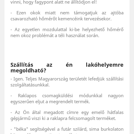
vinni, hogy fagypont alatt ne állítódjon el!
- Ezen okok miatt nem támogatjuk az ajtóba
csavarozható hőmérőt kemencéink tervezésekor.
- Az egyetlen mozdulattal ki-be helyezhető hőmérő
nem okoz problémát a téli használat során.
Szállítás az én lakóhelyemre
megoldható?
- Igen. Teljes Magyarország területét lefedjük szállítási
szolgáltatásunkkal.
- Raklapos csomagküldési módunkkal nagyon
egyszerűen eljut a megrendelt termék.
- Az Ön által megadott címre egy emelő hátfalas
gépjármű viszi ki a raklapra felcsomagolt terméket.
- "béka" segítségével a futár szilárd, sima burkolaton