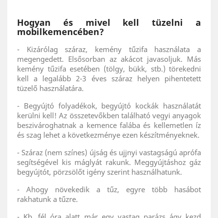
Hogyan és mivel kell tüzelni a
mobilkemencében?
- Kizárólag száraz, kemény tűzifa használata a
megengedett. Elsősorban az akácot javasoljuk. Más
kemény tűzifa esetében (tölgy, bükk, stb.) törekedni
kell a legalább 2-3 éves száraz helyen pihentetett
tüzelő használatára.
- Begyújtó folyadékok, begyújtó kockák használatát
kerülni kell! Az összetevőkben található vegyi anyagok
beszivároghatnak a kemence falába és kellemetlen íz
és szag lehet a következménye ezen készítményeknek.
- Száraz (nem színes) újság és ujjnyi vastagságú aprófa
segítségével kis máglyát rakunk. Meggyújtáshoz gáz
begyújtót, pörzsölőt igény szerint használhatunk.
- Ahogy növekedik a tűz, egyre több hasábot
rakhatunk a tűzre.
- Kb. fél óra alatt már egy vastag parázs ágy kezd