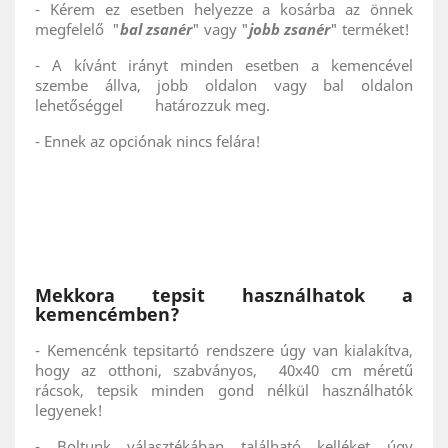
- Kérem ez esetben helyezze a kosárba az önnek
megfelelő "
bal zsanér
" vagy "
jobb zsanér
" terméket!
- A kívánt irányt minden esetben a kemencével
szembe állva, jobb oldalon vagy bal oldalon
lehetőséggel határozzuk meg.
- Ennek az opciónak nincs felára!
Mekkora tepsit használhatok a
kemencémben?
- Kemencénk tepsitartó rendszere úgy van kialakítva,
hogy az otthoni, szabványos, 40x40 cm méretű
rácsok, tepsik minden gond nélkül használhatók
legyenek!
- Boltunk választékában található kelléket úgy