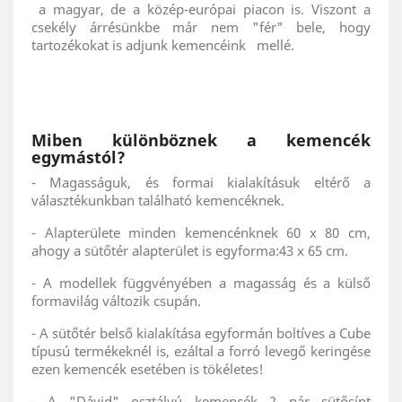
a magyar, de a közép-európai piacon is. Viszont a
csekély árrésünkbe már nem "fér" bele, hogy
tartozékokat is adjunk kemencéink mellé.
Miben különböznek a kemencék
egymástól?
- Magasságuk, és formai kialakításuk eltérő a
választékunkban található kemencéknek.
- Alapterülete minden kemencénknek 60 x 80 cm,
ahogy a sütőtér alapterület is egyforma:43 x 65 cm.
- A modellek függvényében a magasság és a külső
formavilág változik csupán.
- A sütőtér belső kialakítása egyformán boltíves a Cube
típusú termékeknél is, ezáltal a forró levegő keringése
ezen kemencék esetében is tökéletes!
- A "Dávid" osztályú kemencék 2 pár sütősínt