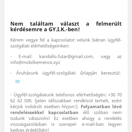
Nem találtam választ a felmerült
kérdésemre a GY.I.K.-ben!
Kérem vegye fel a kapcsolatot velünk bátran ügyfél-
szolgálati elérhetőségeinken:
- E-mail: kandallo.futar@gmail.com, vagy az
info@mobilkemence.xyz
- Áruházunk ügyfél-szolgálati űrlapján keresztül:
itt
- Ügyfél-szolgálatunk telefonos elérhetőségén: +30 70
62 62 500. (jelen időszakban rendkívül terhelt, ezért
kérjük indokolt esetben hívjon!).
Folyamatban lévő
rendeléssekkel kapcsolatban
élő szóban nem
tudunk válaszolni! Ez esetben ahogy a rendelés
visszaigazolásban is szerepel- e-mail-ban legyen
kedves érdeklődni!