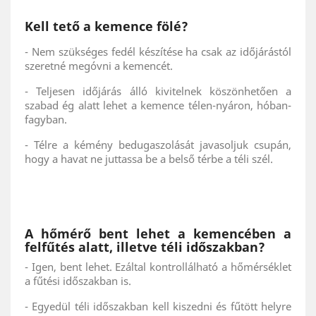
Kell tető a kemence fölé?
- Nem szükséges fedél készítése ha csak az időjárástól
szeretné megóvni a kemencét.
- Teljesen időjárás álló kivitelnek köszönhetően a
szabad ég alatt lehet a kemence télen-nyáron, hóban-
fagyban.
- Télre a kémény bedugaszolását javasoljuk csupán,
hogy a havat ne juttassa be a belső térbe a téli szél.
A hőmérő bent lehet a kemencében a
felfűtés alatt, illetve téli időszakban?
- Igen, bent lehet. Ezáltal kontrollálható a hőmérséklet
a fűtési időszakban is.
- Egyedül téli időszakban kell kiszedni és fűtött helyre