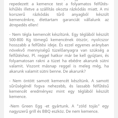
repedezett a kemence test a folyamatos felfűtés-
kihűlés illetve a szállítás okozta rázkódás miatt. A mi
korszerű rázkódás tűrő anyagból készült
kemencénkre, élettartam garanciát vállalunk az
átrepedés ellen!
- Nem tégla kemencét készítünk. Egy téglából készült
500-800 Kg tömegű kemencének ötször, nyolcszor
hosszabb a felfűtési ideje. És ezzel egyenes arányban
növekvő mennyiségű tüzelőanyagra van szükség a
felfűtéshez. Pl. reggel hatkor már be kell gyújtani, és
folyamatosan rakni a tüzet ha ebédre akarunk sütni
valamit. Viszont másnap reggel is meleg még, ha
akarunk valamit sütni benne. De akarunk?
- Nem öntött samott kemencét készítünk. A samott
sűrűségénél fogva nehezebb, és lassabb felfűtésű
kemencét eredményez mint egy téglából készült
kemence.
-Nem Green Egg -et gyártunk. A "zöld tojás" egy
nagyszerű grill és BBQ eszköz. De nem kemence.