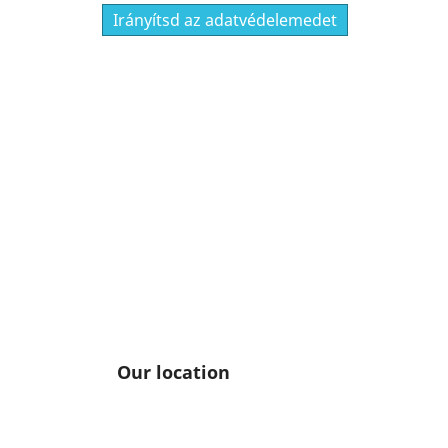
Irányítsd az adatvédelemedet
Our location