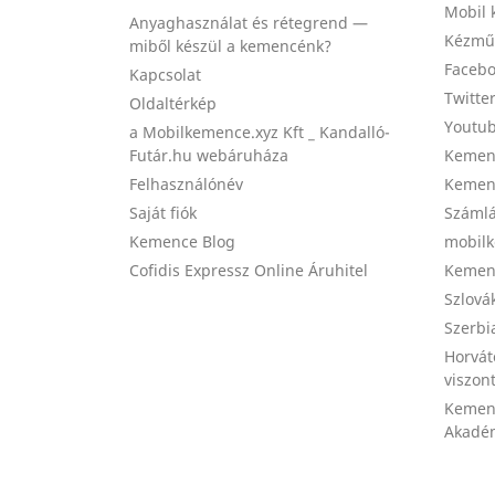
Mobil 
Anyaghasználat és rétegrend —
Kézmű
miből készül a kemencénk?
Facebo
Kapcsolat
Twitte
Oldaltérkép
Youtub
a Mobilkemence.xyz Kft _ Kandalló-
Futár.hu webáruháza
Kemenc
Felhasználónév
Kemenc
Saját fiók
Számlá
Kemence Blog
mobilk
Cofidis Expressz Online Áruhitel
Kemenc
Szlová
Szerbi
Horvát
viszon
Kemen
Akadém