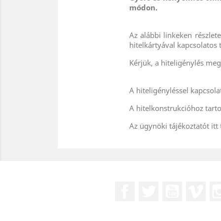
módon.
Az alábbi linkeken részlet
hitelkártyával kapcsolatos 
Kérjük, a hiteligénylés me
A hiteligényléssel kapcsolat
A hitelkonstrukcióhoz tarto
Az ügynöki tájékoztatót itt 
Facebook
Twitter
YouTube
Vim