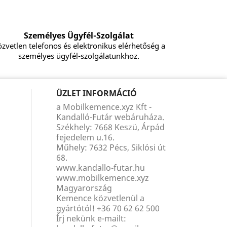
Személyes Ügyfél-Szolgálat
zvetlen telefonos és elektronikus elérhetőség a
személyes ügyfél-szolgálatunkhoz.
ÜZLET INFORMÁCIÓ
a Mobilkemence.xyz Kft -
Kandalló-Futár webáruháza.
Székhely: 7668 Keszü, Árpád
fejedelem u.16.
Műhely: 7632 Pécs, Siklósi út
68.
www.kandallo-futar.hu
www.mobilkemence.xyz
Magyarország
Kemence közvetlenül a
gyártótól!
+36 70 62 62 500
Írj nekünk e-mailt: