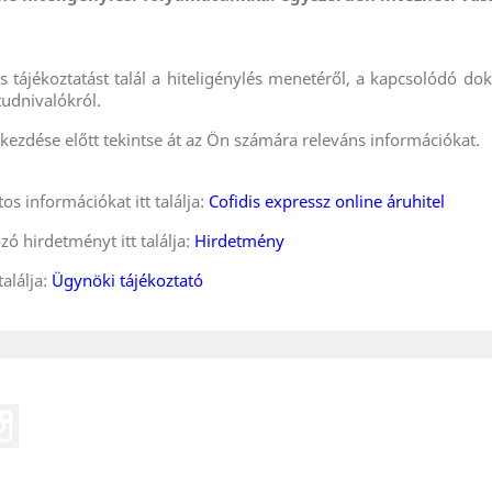
es tájékoztatást talál a hiteligénylés menetéről, a kapcsolódó 
tudnivalókról.
gkezdése előtt tekintse át az Ön számára releváns információkat.
os információkat itt találja:
Cofidis expressz online áruhitel
zó hirdetményt itt találja:
Hirdetmény
találja:
Ügynöki tájékoztató
eo
Instagram