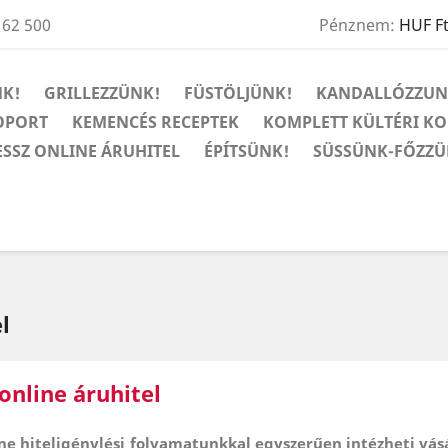
 62 500
Pénznem:
HUF F
K!
GRILLEZZÜNK!
FÜSTÖLJÜNK!
KANDALLÓZZUN
OPORT
KEMENCÉS RECEPTEK
KOMPLETT KÜLTÉRI K
ESSZ ONLINE ÁRUHITEL
ÉPÍTSÜNK!
SÜSSÜNK-FŐZZÜ
l
online áruhitel
e hiteligénylési folyamatunkkal egyszerűen intézheti vásár