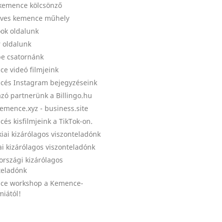
kemence kölcsönző
ves kemence műhely
ok oldalunk
r oldalunk
e csatornánk
e videó filmjeink
és Instagram bejegyzéseink
zó partnerünk a Billingo.hu
emence.xyz - business.site
és kisfilmjeink a TikTok-on.
kiai kizárólagos viszonteladónk
ai kizárólagos viszonteladónk
országi kizárólagos
teladónk
ce workshop a Kemence-
iától!