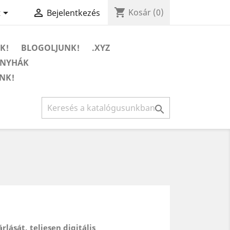
shopping_cart


Kosár
(0)
t
Bejelentkezés
K!
BLOGOLJUNK!
.XYZ
ONYHÁK
NK!

lását, teljesen digitális