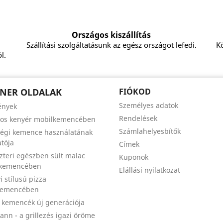
Országos kiszállítás
Szállítási szolgáltatásunk az egész országot lefedi.
Kö
l.
NER OLDALAK
FIÓKOD
Személyes adatok
ények
Rendelések
zos kenyér mobilkemencében
Számlahelyesbítők
égi kemence használatának
tója
Címek
szteri egészben sült malac
Kuponok
 kemencében
Elállási nyilatkozat
i stílusú pizza
kemencében
a kemencék új generációja
nn - a grillezés igazi öröme