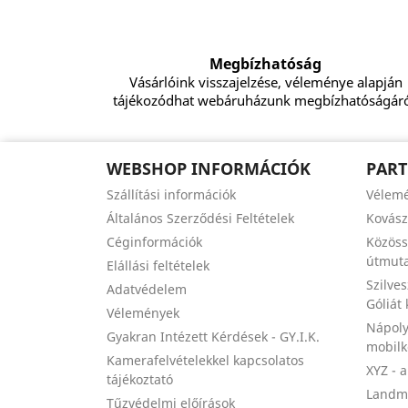
Megbízhatóság
Vásárlóink visszajelzése, véleménye alapján
tájékozódhat webáruházunk megbízhatóságáró
WEBSHOP INFORMÁCIÓK
PART
Szállítási információk
Vélem
Általános Szerződési Feltételek
Kovás
Céginformációk
Közöss
útmuta
Elállási feltételek
Szilve
Adatvédelem
Góliát
Vélemények
Nápoly
Gyakran Intézett Kérdések - GY.I.K.
mobil
Kamerafelvételekkel kapcsolatos
XYZ - 
tájékoztató
Landma
Tűzvédelmi előírások