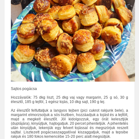
Sajtos pogácsa
Hozzávalók: 75 dkg liszt, 25 dkg vaj vagy margarin, 25 g só, 30 g
élesztő, 185 g tejföl, 1 egész tojás, 10 dkg sajt, 190 g tej.
Az élesztőt felfuttatjuk a langyos tejben (pici cukrot rakjunk bele), a
margarint elmorzsoljuk a sós lisztben, hozzáadjuk a tojást és a tejfölt,
majd a megkelt élesztőt. Jól kidolgozzuk, egy órát kelesztjük
(duplájára), kinyújtjuk, hajtogatjuk. 20 percet pihentetjük.
A pihentetés
után kinyújtjuk, lekenjük egy felvert tojással és megszórjuk reszelt
sajttal. Lisztezett pogácsaszaggatóval kiszaggatjuk, majd a tepsibe
rakjuk és 180 fokos kemencébe 15-20 perc alatt megsütjük.