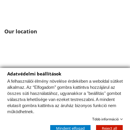
Our location
Adatvédelmi beállítások
Ez a weboldal a felhasználói élmény optimalizálása
érdekében sütiket használ.
A felhasználói élmény növelése érdekében a weboldal sütiket
alkalmaz. Az “Elfogadom” gombra kattintva hozzájárul az
Az Uniós törvények értelmében fel kell hívnunk a
összes süti használatához, ugyanakkor a "beállítás" gombot
figyelmét arra, hogy ez a weboldal ún. "cookie"-kat vagy
választva lehetősége van ezeket testreszabni. A mindent
"sütiket" használ. A sütik apró, tökéletesen veszélytelen
elutasít gombra kattintva az áruház bizonyos funkció nem
fájlok, amelyeket a weboldal helyez el az Ön
számítógépén, hogy minél egyszerűbbé tegye az Ön
működhetnek.
számára a böngészést. A sütiket letilthatja a böngészője
Több információ
beállításaiban. Amennyiben ezt nem teszi meg, illetve ha
© 2026 - kandallo-futar.hu
a "X" feliratú gombra kattint, azzal elfogadja a sütik
Mindent elfogad
Reject all