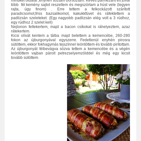
mindkét oldalát ,enyhén sóztam borsoztam. Kevés parmezánt és jóval
több fél kemény sajtot reszeltem és megszórtam a húst vele (legyen
rajta, úgy finom) . Erre tettem a felkockázott szárított
paradicsomot,friss bazsalikomot, kakukkfüvet és ráfektettem a
padlizsán szeleteket. (Egy nagyobb padlizsán elég volt a 3 rúdhoz,
egy rúdhoz 2 szelet kell)
Nejlonon feltekertem, majd a bacon csíkokat is ráhelyeztem, azaz
rátekertem.
Kicsi olívát kentem a tálba majd betettem a kemencébe, 260-280
fokon az újburgonyával egyszerre. Fedetlenül enyhén pirosra
sütöttem, ekkor fokhagymás tejszínnel leöntöttem és tovább pirítottam.
Az újburgonyát félbevágva sózva tettem a kemencébe és a végén
leöntöttem vajban párolt petrezselyemzölddel és még egy kicsit
tovább sütöttem.