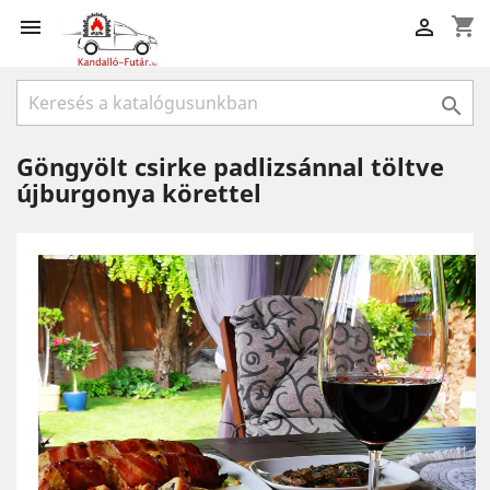
shopping_cart



Göngyölt csirke padlizsánnal töltve
újburgonya körettel