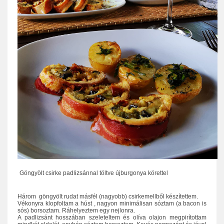
Göngyölt csirke padlizsánnal töltve újburgonya körettel
Három göngyölt rudat másfél (nagyobb) csirkemellből készítettem.
Vékonyra klopfoltam a húst , nagyon minimálisan sóztam (a bacon is
sós) borsoztam. Ráhelyeztem egy nejlonra.
A padlizsánt hosszában szeleteltem és olíva olajon megpirítottam