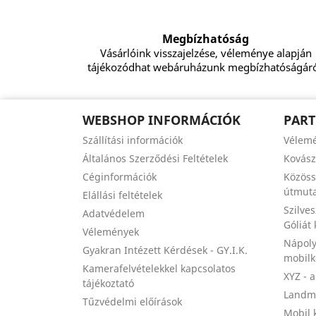
Megbízhatóság
Vásárlóink visszajelzése, véleménye alapján
tájékozódhat webáruházunk megbízhatóságáró
WEBSHOP INFORMÁCIÓK
PART
Szállítási információk
Vélem
Általános Szerződési Feltételek
Kovás
Céginformációk
Közöss
útmuta
Elállási feltételek
Szilve
Adatvédelem
Góliát
Vélemények
Nápoly
Gyakran Intézett Kérdések - GY.I.K.
mobil
Kamerafelvételekkel kapcsolatos
XYZ - 
tájékoztató
Landma
Tűzvédelmi előírások
Mobil 