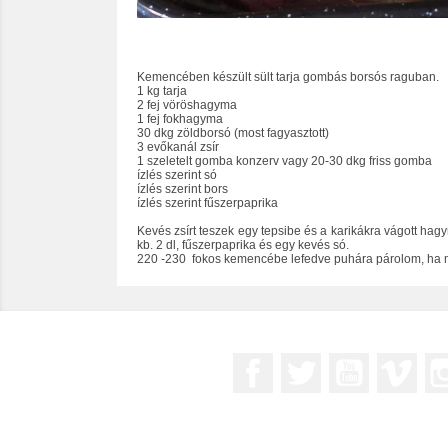
Kemencében készült sült tarja gombás borsós raguban.
1 kg tarja
2 fej vöröshagyma
1 fej fokhagyma
30 dkg zöldborsó (most fagyasztott)
3 evőkanál zsír
1 szeletelt gomba konzerv vagy 20-30 dkg friss gomba
ízlés szerint só
ízlés szerint bors
ízlés szerint fűszerpaprika
Kevés zsírt teszek egy tepsibe és a karikákra vágott hag
kb. 2 dl, fűszerpaprika és egy kevés só.
220 -230 fokos kemencébe lefedve puhára párolom, ha m
Facebook
Twitter
YouTube
Vim