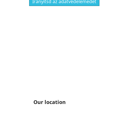
Irányítsd az adatvédelemedet
Our location