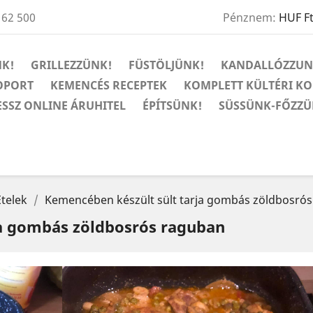
 62 500
Pénznem:
HUF F
K!
GRILLEZZÜNK!
FÜSTÖLJÜNK!
KANDALLÓZZUN
OPORT
KEMENCÉS RECEPTEK
KOMPLETT KÜLTÉRI K
ESSZ ONLINE ÁRUHITEL
ÉPÍTSÜNK!
SÜSSÜNK-FŐZZÜ
telek
Kemencében készült sült tarja gombás zöldbosró
ja gombás zöldbosrós raguban