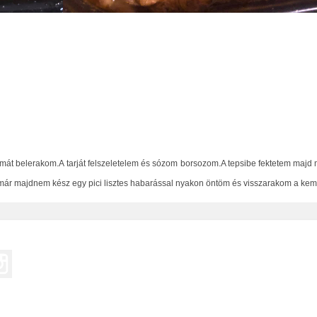
ymát belerakom.A tarját felszeletelem és sózom borsozom.A tepsibe fektetem majd 
ár majdnem kész egy pici lisztes habarással nyakon öntöm és visszarakom a kem
eo
Instagram