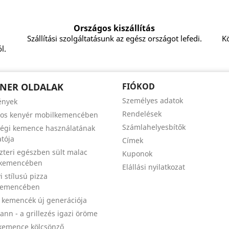
Országos kiszállítás
Szállítási szolgáltatásunk az egész országot lefedi.
Kö
l.
NER OLDALAK
FIÓKOD
Személyes adatok
ények
Rendelések
zos kenyér mobilkemencében
Számlahelyesbítők
égi kemence használatának
tója
Címek
szteri egészben sült malac
Kuponok
 kemencében
Elállási nyilatkozat
i stílusú pizza
kemencében
a kemencék új generációja
nn - a grillezés igazi öröme
kemence kölcsönző