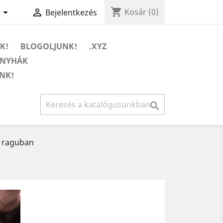
shopping_cart


Kosár
(0)
t
Bejelentkezés
K!
BLOGOLJUNK!
.XYZ
ONYHÁK
NK!

s raguban