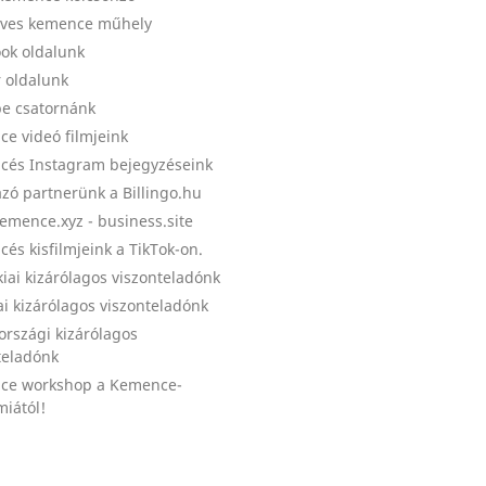
ves kemence műhely
ok oldalunk
r oldalunk
e csatornánk
e videó filmjeink
és Instagram bejegyzéseink
zó partnerünk a Billingo.hu
emence.xyz - business.site
és kisfilmjeink a TikTok-on.
kiai kizárólagos viszonteladónk
ai kizárólagos viszonteladónk
országi kizárólagos
teladónk
ce workshop a Kemence-
iától!