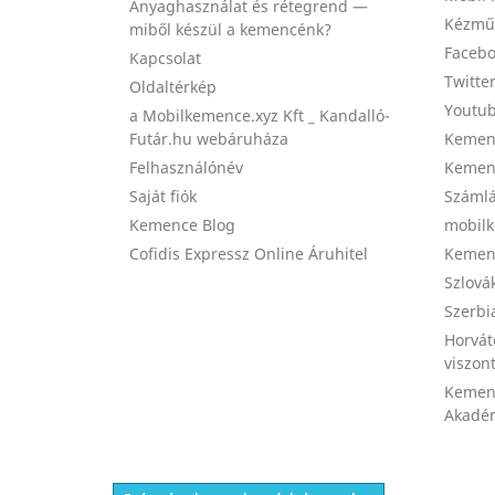
Anyaghasználat és rétegrend —
Kézmű
miből készül a kemencénk?
Facebo
Kapcsolat
Twitte
Oldaltérkép
Youtub
a Mobilkemence.xyz Kft _ Kandalló-
Futár.hu webáruháza
Kemenc
Felhasználónév
Kemenc
Saját fiók
Számlá
Kemence Blog
mobilk
Cofidis Expressz Online Áruhitel
Kemenc
Szlová
Szerbi
Horvát
viszon
Kemen
Akadém