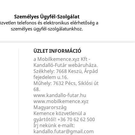
Személyes Ügyfél-Szolgálat
zvetlen telefonos és elektronikus elérhetőség a
személyes ügyfél-szolgálatunkhoz.
ÜZLET INFORMÁCIÓ
a Mobilkemence.xyz Kft -
Kandalló-Futár webáruháza.
Székhely: 7668 Keszü, Árpád
fejedelem u.16.
Műhely: 7632 Pécs, Siklósi út
68.
www.kandallo-futar.hu
www.mobilkemence.xyz
Magyarország
Kemence közvetlenül a
gyártótól!
+36 70 62 62 500
Írj nekünk e-mailt:
kandallo.futar@gmail.com