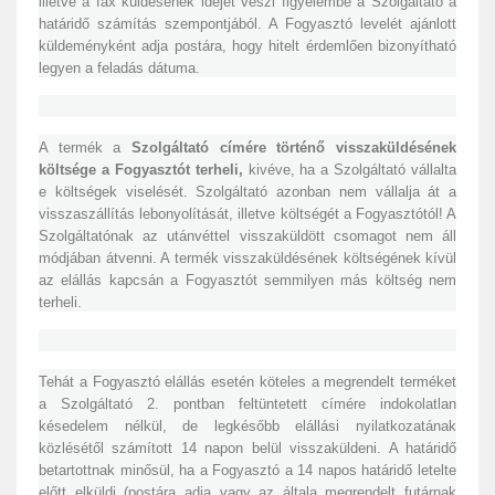
illetve a fax küldésének idejét veszi figyelembe a Szolgáltató a
határidő számítás szempontjából. A Fogyasztó levelét ajánlott
küldeményként adja postára, hogy hitelt érdemlően bizonyítható
legyen a feladás dátuma.
A termék a
Szolgáltató címére történő visszaküldésének
költsége a Fogyasztót terheli,
kivéve, ha a Szolgáltató vállalta
e költségek viselését. Szolgáltató azonban nem vállalja át a
visszaszállítás lebonyolítását, illetve költségét a Fogyasztótól! A
Szolgáltatónak az utánvéttel visszaküldött csomagot nem áll
módjában átvenni. A termék visszaküldésének költségének kívül
az elállás kapcsán a Fogyasztót semmilyen más költség nem
terheli.
Tehát a Fogyasztó elállás esetén köteles a megrendelt terméket
a Szolgáltató 2. pontban feltüntetett címére indokolatlan
késedelem nélkül, de legkésőbb elállási nyilatkozatának
közlésétől számított 14 napon belül visszaküldeni. A határidő
betartottnak minősül, ha a Fogyasztó a 14 napos határidő letelte
előtt elküldi (postára adja vagy az általa megrendelt futárnak