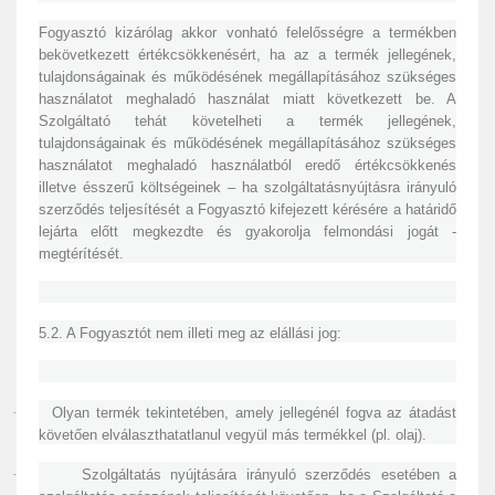
Fogyasztó kizárólag akkor vonható felelősségre a termékben
bekövetkezett értékcsökkenésért, ha az a termék jellegének,
tulajdonságainak és működésének megállapításához szükséges
használatot meghaladó használat miatt következett be. A
Szolgáltató tehát követelheti a termék jellegének,
tulajdonságainak és működésének megállapításához szükséges
használatot meghaladó használatból eredő értékcsökkenés
illetve ésszerű költségeinek – ha szolgáltatásnyújtásra irányuló
szerződés teljesítését a Fogyasztó kifejezett kérésére a határidő
lejárta előtt megkezdte és gyakorolja felmondási jogát -
megtérítését.
5.2. A Fogyasztót nem illeti meg az elállási jog:
·
Olyan termék tekintetében, amely jellegénél fogva az átadást
követően elválaszthatatlanul vegyül más termékkel (pl. olaj).
·
Szolgáltatás nyújtására irányuló szerződés esetében a