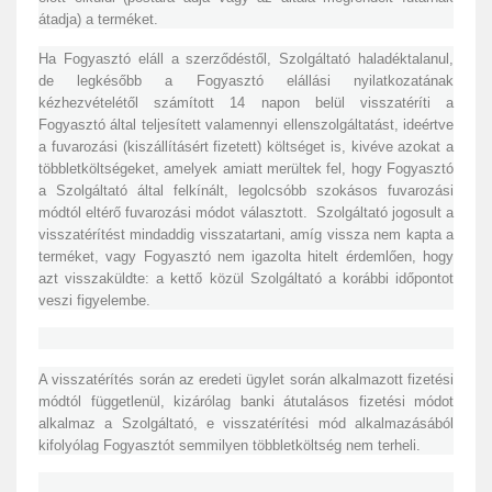
átadja) a terméket.
Ha Fogyasztó eláll a szerződéstől, Szolgáltató haladéktalanul,
de legkésőbb a Fogyasztó elállási nyilatkozatának
kézhezvételétől számított 14 napon belül visszatéríti a
Fogyasztó által teljesített valamennyi ellenszolgáltatást, ideértve
a fuvarozási (kiszállításért fizetett) költséget is, kivéve azokat a
többletköltségeket, amelyek amiatt merültek fel, hogy Fogyasztó
a Szolgáltató által felkínált, legolcsóbb szokásos fuvarozási
módtól eltérő fuvarozási módot választott. Szolgáltató jogosult a
visszatérítést mindaddig visszatartani, amíg vissza nem kapta a
terméket, vagy Fogyasztó nem igazolta hitelt érdemlően, hogy
azt visszaküldte: a kettő közül Szolgáltató a korábbi időpontot
veszi figyelembe.
A visszatérítés során az eredeti ügylet során alkalmazott fizetési
módtól függetlenül, kizárólag banki átutalásos fizetési módot
alkalmaz a Szolgáltató, e visszatérítési mód alkalmazásából
kifolyólag Fogyasztót semmilyen többletköltség nem terheli.