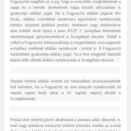
Fogyasztót megilleti az a jog, hogy a szerződés megkötésének a
napja és a termék átvételének napja közötti időszakban is
gyakorolja elállási jogát. Ha a Fogyasztó elállási jogával élni
kíván, elállási szándékát tartalmazó egyértelmű nyilatkozatát
köteles eljuttatni (például postán, telefaxon vagy elektronikus
úton küldött levél útján) a jelen ÁSZF 2. pontjában feltüntetett
elérhetőségek igénybevételével a Szolgáltató részére. Ebből a
célból a Fogyasztó felhasználhatja a megrendelést visszaigazoló
e-mailhez mellékelt elállási nyilatkozat - mintát is. A Fogyasztó
határidőben gyakorolja elállási jogát, ha a fent megjelölt határidő
lejárta előtt elküldi elállási nyilatkozatát a Szolgáltató részére.
Írásban történő elállás esetén azt határidőben érvényesítettnek
kell tekinteni, ha a Fogyasztó az erre irányuló nyilatkozatát 14
naptári napon belül (akár a 14. naptári napon) elküldi a
Szolgáltatónak.
Postai úton történő jelzés alkalmával a postára adás dátumát, e-
mail vagy telefaxon keresztül történő értesítés esetén az e-mail