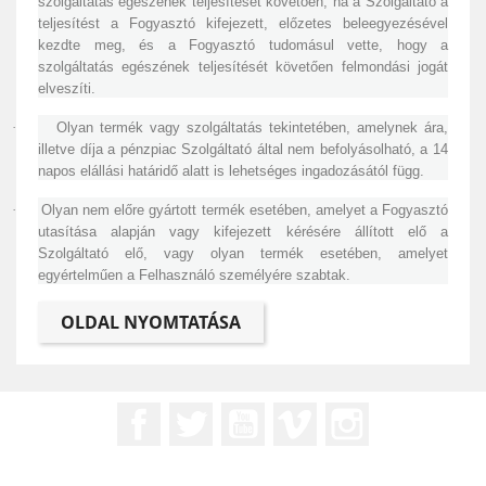
szolgáltatás egészének teljesítését követően, ha a Szolgáltató a
teljesítést a Fogyasztó kifejezett, előzetes beleegyezésével
kezdte meg, és a Fogyasztó tudomásul vette, hogy a
szolgáltatás egészének teljesítését követően felmondási jogát
elveszíti.
·
Olyan termék vagy szolgáltatás tekintetében, amelynek ára,
illetve díja a pénzpiac Szolgáltató által nem befolyásolható, a 14
napos elállási határidő alatt is lehetséges ingadozásától függ.
·
Olyan nem előre gyártott termék esetében, amelyet a Fogyasztó
utasítása alapján vagy kifejezett kérésére állított elő a
Szolgáltató elő, vagy olyan termék esetében, amelyet
egyértelműen a Felhasználó személyére szabtak.
Facebook
Twitter
YouTube
Vimeo
Instagram