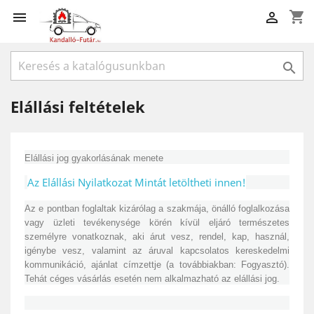
shopping_cart



Elállási feltételek
Elállási jog gyakorlásának menete
Az Elállási Nyilatkozat Mintát letöltheti innen!
Az e pontban foglaltak kizárólag a szakmája, önálló foglalkozása
vagy üzleti tevékenysége körén kívül eljáró természetes
személyre vonatkoznak, aki árut vesz, rendel, kap, használ,
igénybe vesz, valamint az áruval kapcsolatos kereskedelmi
kommunikáció, ajánlat címzettje (a továbbiakban: Fogyasztó).
Tehát céges vásárlás esetén nem alkalmazható az elállási jog.