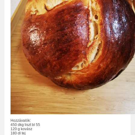
Hozzávalók:
450 dkg liszt bl 55
120 g kovász
180 dl tej