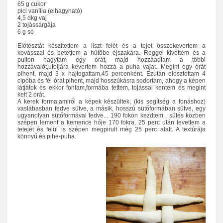
65 g cukor
pici vanília (elhagyható)
4,5 dkg vaj
2 tojássárgája
6 g só
Előtésztát készítettem a liszt felét és a tejet összekevertem a
kovásszal és betettem a hűtőbe éjszakára. Reggel kivettem és a
pulton hagytam egy órát, majd hozzáadtam a többi
hozzávalót,utoljára kevertem hozzá a puha vajat. Megint egy órát
pihent, majd 3 x hajtogattam,45 percenként. Ezután elosztottam 4
cipóba és fél órát pihent, majd hosszúkásra sodortam, ahogy a képen
látjátok és ekkor fontam,formába tettem, tojással kentem és megint
kelt 2 órát.
A kerek forma,amiről a képek készültek, (kis segítség a fonáshoz)
vaslábasban fedve sütve, a másik, hosszú sütőformában sütve, egy
ugyanolyan sütőformával fedve... 190 fokon kezdtem , sütés közben
szépen lement a kemence hője 170 fokra, 25 perc után levettem a
tetejét és felül is szépen megpirult még 25 perc alatt. A textúrája
könnyű és pihe-puha.