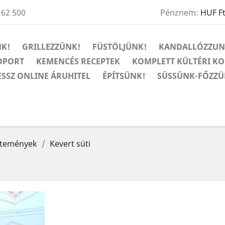
 62 500
Pénznem:
HUF F
K!
GRILLEZZÜNK!
FÜSTÖLJÜNK!
KANDALLÓZZUN
OPORT
KEMENCÉS RECEPTEK
KOMPLETT KÜLTÉRI K
ESSZ ONLINE ÁRUHITEL
ÉPÍTSÜNK!
SÜSSÜNK-FŐZZÜ
ütemények
Kevert süti