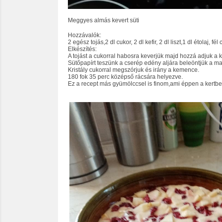
Meggyes almás kevert süti
Hozzávalók:
2 egész tojás,2 dl cukor, 2 dl kefir, 2 dl liszt,1 dl étolaj, 
Elkészítés:
A tojást a cukorral habosra keverjük majd hozzá adjuk a kef
Sütőpapírt teszünk a cserép edény aljára beleöntjük a m
Kristály cukorral megszórjuk és irány a kemence.
180 fok 35 perc középső rácsára helyezve.
Ez a recept más gyümölccsel is finom,ami éppen a kertbe