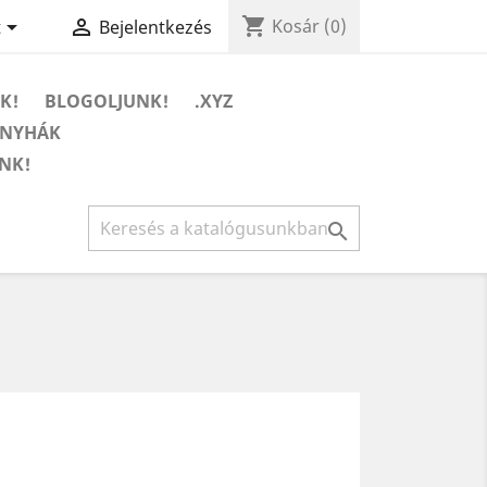
shopping_cart


Kosár
(0)
t
Bejelentkezés
K!
BLOGOLJUNK!
.XYZ
ONYHÁK
NK!
