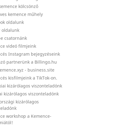
kemence kölcsönző
ves kemence műhely
ok oldalunk
r oldalunk
e csatornánk
e videó filmjeink
és Instagram bejegyzéseink
zó partnerünk a Billingo.hu
emence.xyz - business.site
és kisfilmjeink a TikTok-on.
kiai kizárólagos viszonteladónk
ai kizárólagos viszonteladónk
országi kizárólagos
teladónk
ce workshop a Kemence-
iától!