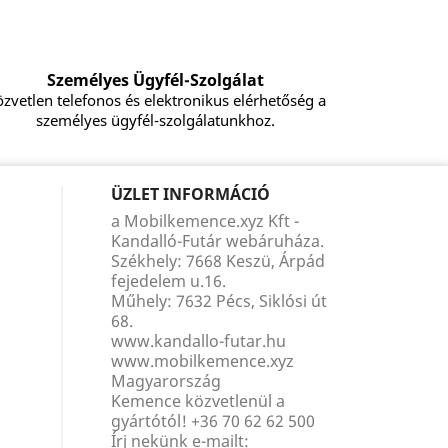
Személyes Ügyfél-Szolgálat
zvetlen telefonos és elektronikus elérhetőség a
személyes ügyfél-szolgálatunkhoz.
ÜZLET INFORMÁCIÓ
a Mobilkemence.xyz Kft -
Kandalló-Futár webáruháza.
Székhely: 7668 Keszü, Árpád
fejedelem u.16.
Műhely: 7632 Pécs, Siklósi út
68.
www.kandallo-futar.hu
www.mobilkemence.xyz
Magyarország
Kemence közvetlenül a
gyártótól!
+36 70 62 62 500
Írj nekünk e-mailt: