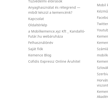
Tűzvédelmi előírások
Mobil 
Anyaghasználat és rétegrend —
Kézmű
miből készül a kemencénk?
Facebo
Kapcsolat
Twitte
Oldaltérkép
Youtub
a Mobilkemence.xyz Kft _ Kandalló-
Futár.hu webáruháza
Kemenc
Felhasználónév
Kemenc
Saját fiók
Számlá
Kemence Blog
mobilk
Cofidis Expressz Online Áruhitel
Kemenc
Szlová
Szerbi
Horvát
viszon
Kemen
Akadém