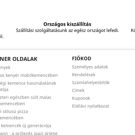
Országos kiszállítás
Szállítási szolgáltatásunk az egész országot lefedi.
Kö
l.
NER OLDALAK
FIÓKOD
Személyes adatok
ények
Rendelések
zos kenyér mobilkemencében
Számlahelyesbítők
égi kemence használatának
tója
Címek
szteri egészben sült malac
Kuponok
 kemencében
Elállási nyilatkozat
i stílusú pizza
kemencében
a kemencék új generációja
nn - a grillezés igazi öröme