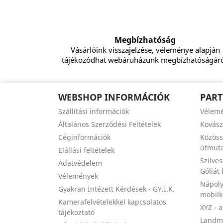
Megbízhatóság
Vásárlóink visszajelzése, véleménye alapján
tájékozódhat webáruházunk megbízhatóságáró
WEBSHOP INFORMÁCIÓK
PART
Szállítási információk
Vélem
Általános Szerződési Feltételek
Kovás
Céginformációk
Közöss
útmuta
Elállási feltételek
Szilve
Adatvédelem
Góliát
Vélemények
Nápoly
Gyakran Intézett Kérdések - GY.I.K.
mobil
Kamerafelvételekkel kapcsolatos
XYZ - 
tájékoztató
Landma