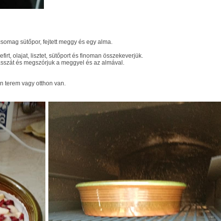
fél csomag sütőpor, fejtett meggy és egy alma.
irt, olajat, lisztet, sütőport és finoman összekeverjük.
asszát és megszórjuk a meggyel és az almával.
n terem vagy otthon van.