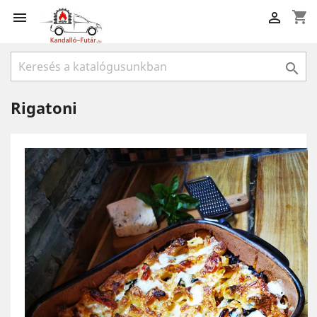
shopping_cart



Rigatoni