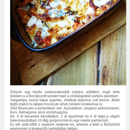
Először egy kevés szalonnakockát zsírjára sütöttem, majd bele
dobtam a a felcsíkozott sonkát majd a zöldségekkel puhára pároltam .
Sárgarépa, borsó kápia paprika, zöldbab kukorica volt benne ,fehér
fejtős babot is raktam hozzá,de lehet csinálni brokkolival is.
Zöld fűszer,ami a kertünkben van, bazsalikom, oregano petrezselyem,
bors, fokhagyma, kicsi vöröshagyma.
Kb. 8 dl besamelt készítettem, 2 dl tejszínnel és 6 dl tejjel,a végén
beleolvasztottam 10 dkg gorgonzolát és egy marék parmezánt.
Ez idő alatt kifőtt a rigatonit (aldente-re), aminek a felét a főzővízből
egyenesen a kivajazott cseréptálba raktam.