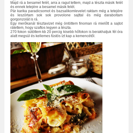
Majd rá a besamel felét, arra a ragut tettem, majd a tészta másik felét
és ennek tetejére a besamel másik felét.
Pár karika paradicsomot és bazsalikomlevelet raktam még a tetejére
és leszórtam sok sok provolone sajttal és még daraboltam
gorgonzolát is rá.
Egy merőkanál tésztavizet még öntöttem finoman rá mielőtt a sajtot
rátettem, hogy szaftos legyen a tészta.
270 fokon sütöttem kb 20 percig kisebb hőfokon is berakhatjuk fél óra
alatt megsül és kellemes füstös ízt kap a kemencétől.