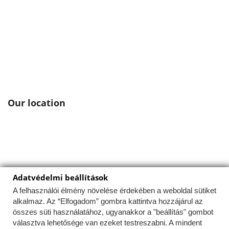
Our location
Adatvédelmi beállítások
Ez a weboldal a felhasználói élmény optimalizálása
érdekében sütiket használ.
A felhasználói élmény növelése érdekében a weboldal sütiket
alkalmaz. Az “Elfogadom” gombra kattintva hozzájárul az
Az Uniós törvények értelmében fel kell hívnunk a
összes süti használatához, ugyanakkor a "beállítás" gombot
figyelmét arra, hogy ez a weboldal ún. "cookie"-kat vagy
választva lehetősége van ezeket testreszabni. A mindent
"sütiket" használ. A sütik apró, tökéletesen veszélytelen