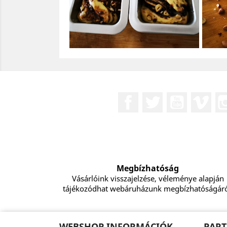
Facebook
Twitter
YouTube
Vim
Megbízhatóság
Vásárlóink visszajelzése, véleménye alapján
tájékozódhat webáruházunk megbízhatóságáró
WEBSHOP INFORMÁCIÓK
PART