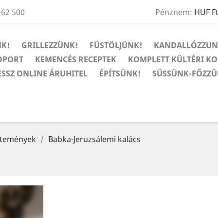
 62 500
Pénznem:
HUF F
K!
GRILLEZZÜNK!
FÜSTÖLJÜNK!
KANDALLÓZZUN
OPORT
KEMENCÉS RECEPTEK
KOMPLETT KÜLTÉRI K
ESSZ ONLINE ÁRUHITEL
ÉPÍTSÜNK!
SÜSSÜNK-FŐZZÜ
ütemények
Babka-Jeruzsálemi kalács