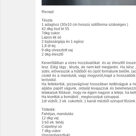
Recept:
Tészta
1 adaghoz (30x10 cm hosszú sütőforma szükséges )
42 dkg liszt bl 55
7dkg cukor
Lapos kk só
2 tojássárgája és 1 egész
1,8 dl tej
9 dkg olvasztott vaj
2 dkg élesztő
Keverőtálban a vizes hozzávalókat
és az élesztőt össze
lesz. Elég lágy , tészta, de nem kell megijedni. Ha kész 
sütni, elővesszük a hűtőből és cipót formálunk belőle, (a
csokit és a mandulát, vagy mogyorót,majd a hosszabbik o
lerövidül.
Ha feltekertük, pizzavágóval hosszában kettévágjuk a hen
aljába papírt vágunk, oldalát kivajazzuk és belehelyezzü
letakarjuk fóliával , hogy ne égjen nagyon a teteje, ha kel
Ha kivettük a formából , meglocsoljuk sziruppal.
1dl vízből, 2 ek. cukorból, 1 kanál mézből szirupot főzünk.
Töltelék:
Fahéjas, mandulás:
12 dkg vaj
3 bő ek. fahéj
Csipetnyi só
7 dkg cukor
(összeolvasztjuk)