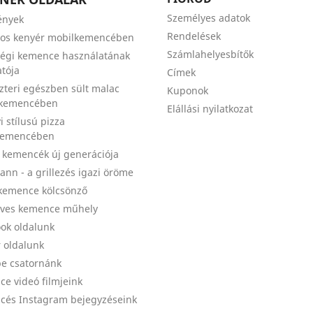
Személyes adatok
ények
Rendelések
zos kenyér mobilkemencében
Számlahelyesbítők
égi kemence használatának
tója
Címek
szteri egészben sült malac
Kuponok
 kemencében
Elállási nyilatkozat
i stílusú pizza
kemencében
a kemencék új generációja
nn - a grillezés igazi öröme
kemence kölcsönző
ves kemence műhely
ok oldalunk
r oldalunk
e csatornánk
e videó filmjeink
és Instagram bejegyzéseink