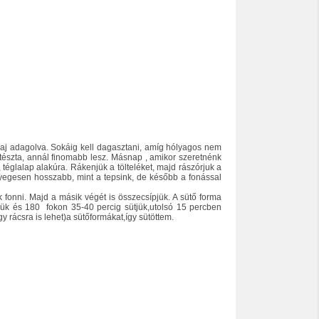
a vaj adagolva. Sokáig kell dagasztani, amíg hólyagos nem
 a tészta, annál finomabb lesz. Másnap , amikor szeretnénk
, téglalap alakúra. Rákenjük a tölteléket, majd rászórjuk a
ényegesen hosszabb, mint a tepsink, de később a fonással
 fonni. Majd a másik végét is összecsípjük. A sütő forma
tjük és 180
fokon 35-40 percig sütjük,utolsó 15 percben
y rácsra is lehet)a sütőformákat,így sütöttem.