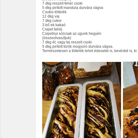
7 dkg reszelt fehér csoki
5 dkg pirított mandula durvára vágva
Csokis töltelék
12 dkg vaj
7 dkg cukor
3 bő ek kakaó
Csipet fahéj
Csipetnyi só(csak az ujjunk hegyén
(összeolvasztjuk)
7 dkg ét, vagy tej reszelt csoki
5 dkg pirított török mogyoró durvára vágva.
Természetesen a töltelék lehet édesebb is, kevésbé is, k