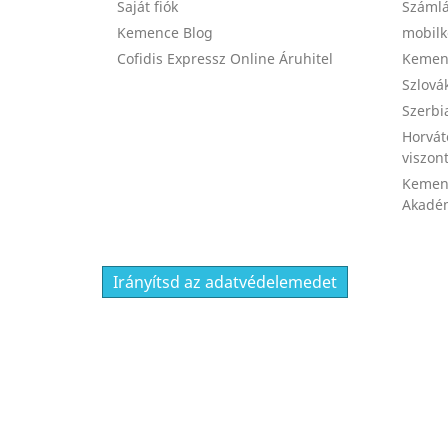
Saját fiók
Számlá
Kemence Blog
mobilk
Cofidis Expressz Online Áruhitel
Kemenc
Szlová
Szerbi
Horvát
viszon
Kemen
Akadém
Irányítsd az adatvédelemedet