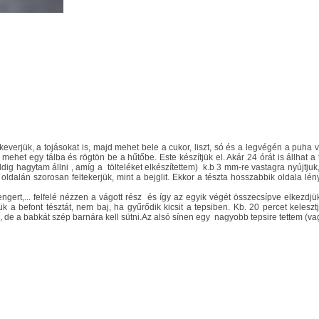
keverjük, a tojásokat is, majd mehet bele a cukor, liszt, só és a legvégén a puh
, mehet egy tálba és rögtön be a hűtőbe. Este készítjük el. Akár 24 órát is állhat
ddig hagytam állni , amíg a
tölteléket elkészítettem) k.b 3 mm-re vastagra nyújtjuk
ldalán szorosan feltekerjük, mint a bejglit. Ekkor a tészta hosszabbik oldala l
gert,... felfelé nézzen a vágott rész
és így az egyik végét összecsípve elkezdjük
k a befont tésztát, nem baj, ha gyűrődik kicsit a tepsiben. Kb. 20 percet kelesz
l, de a babkát szép barnára kell sütni.Az alsó sínen egy
nagyobb tepsire tettem (vag