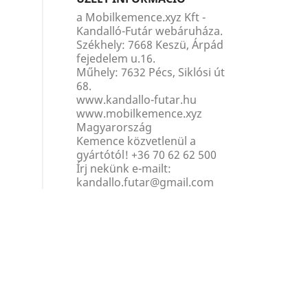
a Mobilkemence.xyz Kft -
Kandalló-Futár webáruháza.
Székhely: 7668 Keszü, Árpád
fejedelem u.16.
Műhely: 7632 Pécs, Siklósi út
68.
www.kandallo-futar.hu
www.mobilkemence.xyz
Magyarország
Kemence közvetlenül a
gyártótól!
+36 70 62 62 500
Írj nekünk e-mailt:
kandallo.futar@gmail.com