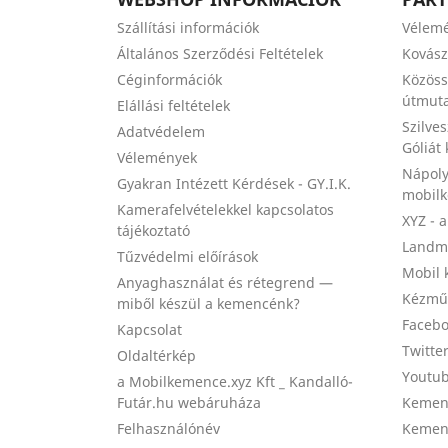
Szállítási információk
Vélem
Általános Szerződési Feltételek
Kovás
Céginformációk
Közöss
útmuta
Elállási feltételek
Szilve
Adatvédelem
Góliát
Vélemények
Nápoly
Gyakran Intézett Kérdések - GY.I.K.
mobil
Kamerafelvételekkel kapcsolatos
XYZ - 
tájékoztató
Landma
Tűzvédelmi előírások
Mobil 
Anyaghasználat és rétegrend —
Kézmű
miből készül a kemencénk?
Facebo
Kapcsolat
Twitte
Oldaltérkép
Youtub
a Mobilkemence.xyz Kft _ Kandalló-
Futár.hu webáruháza
Kemenc
Felhasználónév
Kemenc