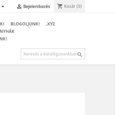
shopping_cart


Kosár
(0)
t
Bejelentkezés
K!
BLOGOLJUNK!
.XYZ
ONYHÁK
NK!
