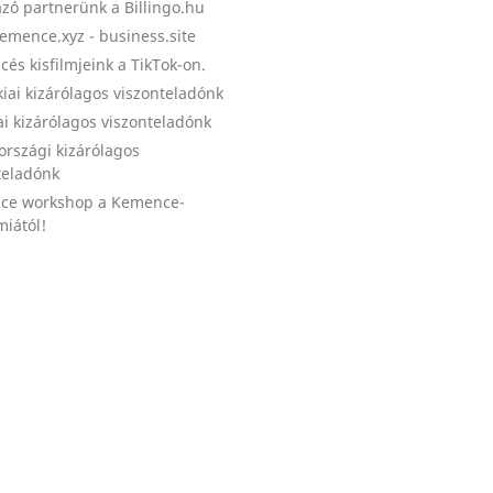
zó partnerünk a Billingo.hu
emence.xyz - business.site
és kisfilmjeink a TikTok-on.
kiai kizárólagos viszonteladónk
ai kizárólagos viszonteladónk
országi kizárólagos
teladónk
ce workshop a Kemence-
iától!