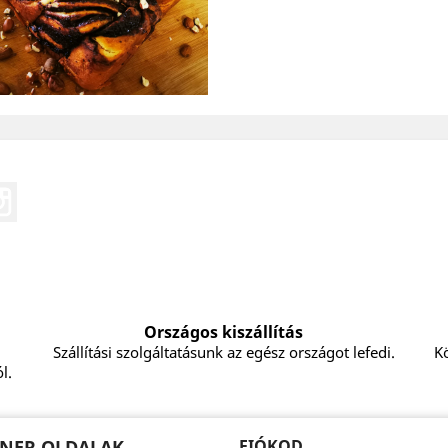
eo
Instagram
Országos kiszállítás
Szállítási szolgáltatásunk az egész országot lefedi.
Kö
l.
NER OLDALAK
FIÓKOD