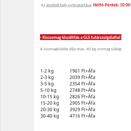
Az
átvételi hely nyitvatartása
:
Hétfő-Péntek: 10:00 
-
Kiscsomag kiszállítás a GLS futárszolgálattal:
A csomagküldés díja max. 40 kg csomag súlyig:
1-2 kg
1961 Ft+Áfa
2-3 kg
2039 Ft+Áfa
3-5 kg
2354 Ft+Áfa
5-10 kg
2748 Ft+Áfa
10-15 kg
2826 Ft+Áfa
15-20 kg
2905 Ft+Áfa
20-30 kg
3929 Ft+Áfa
30-40 kg
4716 Ft+Áfa