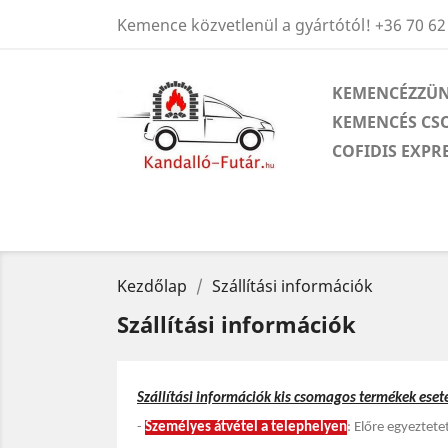
Kemence közvetlenül a gyártótól!
+36 70 62
KEMENCÉZZÜN
KEMENCÉS CS
COFIDIS EXPR
Kezdőlap
Szállítási információk
Szállítási információk
Szállítási információk kis csomagos termékek eset
-
Személyes átvétel a telephelyen
: Előre egyeztet