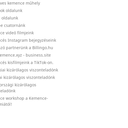
ves kemence műhely
ok oldalunk
r oldalunk
e csatornánk
e videó filmjeink
és Instagram bejegyzéseink
zó partnerünk a Billingo.hu
emence.xyz - business.site
és kisfilmjeink a TikTok-on.
kiai kizárólagos viszonteladónk
ai kizárólagos viszonteladónk
országi kizárólagos
teladónk
ce workshop a Kemence-
iától!