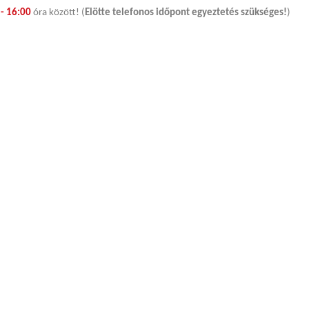
- 16:00
óra között! (
Elötte telefonos időpont egyeztetés szükséges!
)