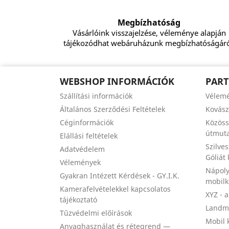
Megbízhatóság
Vásárlóink visszajelzése, véleménye alapján
tájékozódhat webáruházunk megbízhatóságáró
WEBSHOP INFORMÁCIÓK
PART
Szállítási információk
Vélem
Általános Szerződési Feltételek
Kovás
Céginformációk
Közöss
útmuta
Elállási feltételek
Szilve
Adatvédelem
Góliát
Vélemények
Nápoly
Gyakran Intézett Kérdések - GY.I.K.
mobil
Kamerafelvételekkel kapcsolatos
XYZ - 
tájékoztató
Landma
Tűzvédelmi előírások
Mobil 
Anyaghasználat és rétegrend —