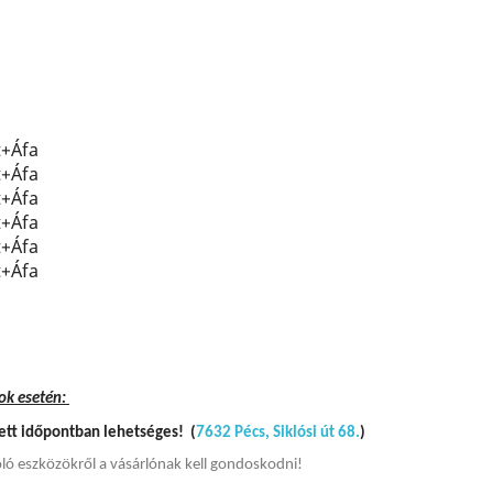
t+Áfa
t+Áfa
t+Áfa
t+Áfa
t+Áfa
t+Áfa
ok esetén:
tett időpontban lehetséges!
(
7632 Pécs, Siklósi út 68.
)
oló eszközökről a vásárlónak kell gondoskodni!