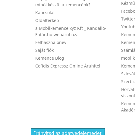
Kézmű
miből készül a kemencénk?
Facebo
Kapcsolat
Twitte
Oldaltérkép
Youtub
a Mobilkemence.xyz Kft _ Kandalló-
Futár.hu webáruháza
Kemenc
Felhasználónév
Kemenc
Saját fiók
Számlá
Kemence Blog
mobilk
Cofidis Expressz Online Áruhitel
Kemenc
Szlová
Szerbi
Horvát
viszon
Kemen
Akadém
Irányítsd az adatvédelemedet