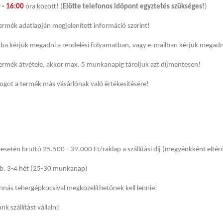
 - 16:00
óra között! (
Elötte telefonos időpont egyztetés szükséges!
)
a termék adatlapján megjelenített információ szerint!
tba kérjük megadni a rendelési folyamatban, vagy e-mailban kérjük megadn
ermék átvétele, akkor max. 5 munkanapig tároljuk azt díjmentesen!
jogot a termék más vásárlónak való értékesítésére!
esetén bruttó 25.500 - 39.000 Ft/raklap a szállítási díj (megyénkként eltér
kb. 3-4 hét (25-30 munkanap)
nnás tehergépkocsival megközelíthetőnek kell lennie!
 szállítást vállalni!