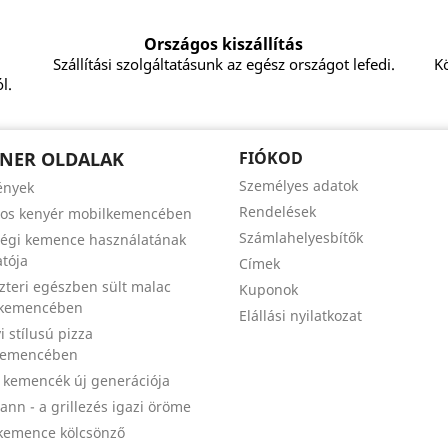
Országos kiszállítás
Szállítási szolgáltatásunk az egész országot lefedi.
Kö
l.
NER OLDALAK
FIÓKOD
Személyes adatok
ények
Rendelések
zos kenyér mobilkemencében
Számlahelyesbítők
égi kemence használatának
tója
Címek
szteri egészben sült malac
Kuponok
 kemencében
Elállási nyilatkozat
i stílusú pizza
kemencében
a kemencék új generációja
nn - a grillezés igazi öröme
kemence kölcsönző