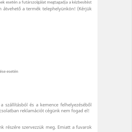
mek esetén a
futárszolgálat megtagadja a kézbesítést
n átvehető a termék telephelyünkön! (Kérjük
lése esetén
 a szállításból és a kemence felhelyezéséből
kapcsolatban reklamációt cégünk nem fogad el!
ónk részére szervezzük meg. Emiatt a fuvarok