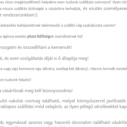
s úton megközelíthető helyekre nem tudunk szállítást szervezni! Ilyen cí
, és ezután személyese
-vissza szállítás költségét a vásárlóra terheljük
et rendszerünkben!)
besítés befejezettnek tekintendő a szállító cég szabályzata szerint!
ítás igénye esetén
plusz költség
ek merülhetnek fel!
mozgatni és összeállítani a kemencét!
 és ezen szolgáltatás díját is ő állapítja meg!
ce vagy egy kemence-egy állvány, esetleg két állvány). Három termék rende
pon tudunk feladni!
a vásárlónak meg kell bizonyosodnia!
ító vakolat csomag található, melyel könnyűszerrel javíthatók
aklapos szállítási mód velejárói, az ilyen jellegű sérülésekkel 
 több, egymással azonos vagy hasonló útvonalon található vásárl