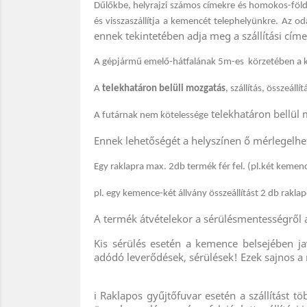
Dűlőkbe, helyrajzi számos címekre és homokos-földe
és visszaszállítja a kemencét telephelyünkre. Az oda
ennek tekintetében adja meg a szállítási cím
A gépjármű emelő-hátfalának 5m-es körzetében a kéz
A
telekhatáron belüli mozgatás
,
szállítás, összeáll
telekhatáron bellül 
A futárnak nem kötelessége
Ennek lehetőségét a helyszínen ő mérlegelheti,
Egy raklapra max. 2db termék fér fel. (pl.két kemen
pl. egy kemence-két állvány összeállítást 2 db rakla
A termék átvételekor a sérülésmentességről 
Kis sérülés esetén a kemence belsejében jav
adódó leverődések, sérülések! Ezek sajnos a r
ℹ️ Raklapos gyűjtőfuvar esetén a szállítást