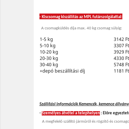
- Kiscsomag kiszállítás az MPL futárszolgálattal:
A csomagküldés díja max. 40 kg csomag súlyig:
1-5 kg
3142 F
5-10 kg
3307 F
10-20 kg
3929 F
20-30 kg
4330 F
30-40 kg
5748 F
+depó beszállítási díj
1181 F
Szállítási információk Kemencék, kemence állvány
-
Személyes átvétel
a telephelyen
: Előre egyezte
A megfelelő szállító járműről és rögzítő és csomag