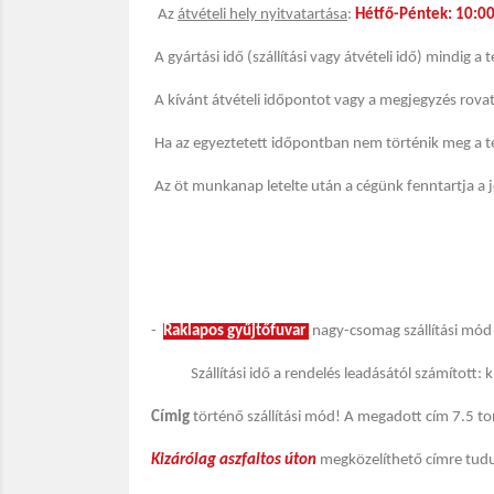
Az
átvételi hely nyitvatartása
:
Hétfő-Péntek: 10:00
A gyártási idő (szállítási vagy átvételi idő) mindig 
A kívánt átvételi időpontot vagy a megjegyzés rova
Ha az egyeztetett időpontban nem történik meg a t
Az öt munkanap letelte után a cégünk fenntartja a 
-
Raklapos gyűjtőfuvar
nagy-csomag szállítási mód 
Szállítási idő a rendelés leadásától számított: 
Címig
történő szállítási mód! A megadott cím 7.5 to
Kizárólag aszfaltos úton
megközelíthető címre tudunk