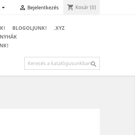
shopping_cart


Kosár
(0)
t
Bejelentkezés
K!
BLOGOLJUNK!
.XYZ
ONYHÁK
NK!
