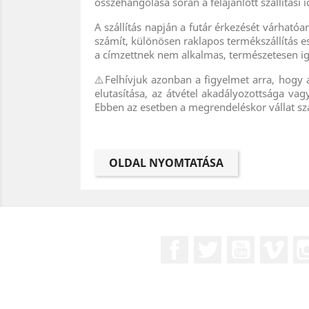
összehangolása során a felajánlott szállítási
A szállítás napján a futár érkezését várható
számít, különösen raklapos termékszállítás e
a címzettnek nem alkalmas, természetesen igye
⚠️Felhívjuk azonban a figyelmet arra, hogy 
elutasítása, az átvétel akadályozottsága va
Ebben az esetben a megrendeléskor vállat szá
Facebook
Twitter
YouTube
Vim