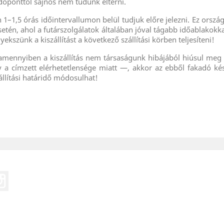
 időponttól sajnos nem tudunk eltérni.
an 1–1,5 órás időintervallumon belül tudjuk előre jelezni. Ez ors
setén, ahol a futárszolgálatok általában jóval tágabb időablakokk
kszünk a kiszállítást a következő szállítási körben teljesíteni!
amennyiben a kiszállítás nem társaságunk hibájából hiúsul meg
gy a címzett elérhetetlensége miatt —, akkor az ebből fakadó ké
llítási határidő módosulhat!
eo
Instagram