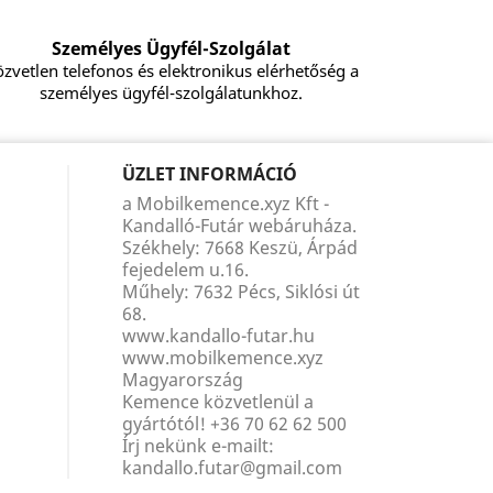
Személyes Ügyfél-Szolgálat
zvetlen telefonos és elektronikus elérhetőség a
személyes ügyfél-szolgálatunkhoz.
ÜZLET INFORMÁCIÓ
a Mobilkemence.xyz Kft -
Kandalló-Futár webáruháza.
Székhely: 7668 Keszü, Árpád
fejedelem u.16.
Műhely: 7632 Pécs, Siklósi út
68.
www.kandallo-futar.hu
www.mobilkemence.xyz
Magyarország
Kemence közvetlenül a
gyártótól!
+36 70 62 62 500
Írj nekünk e-mailt:
kandallo.futar@gmail.com