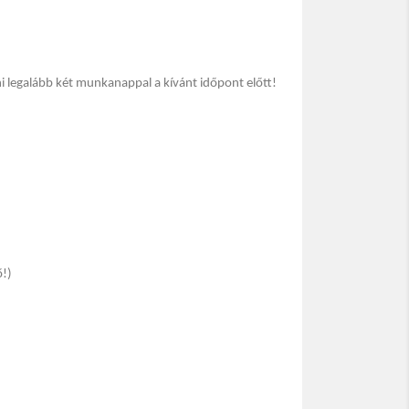
i legalább két munkanappal a kívánt időpont előtt!
ő!)