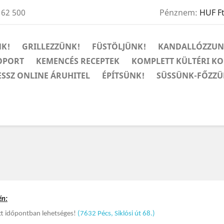
 62 500
Pénznem:
HUF F
K!
GRILLEZZÜNK!
FÜSTÖLJÜNK!
KANDALLÓZZUN
OPORT
KEMENCÉS RECEPTEK
KOMPLETT KÜLTÉRI K
ESSZ ONLINE ÁRUHITEL
ÉPÍTSÜNK!
SÜSSÜNK-FŐZZÜ
én:
ett időpontban lehetséges!
(7632 Pécs, Siklósi út 68.)