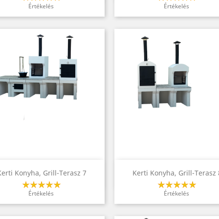
Értékelés
Értékelés
Előnézet
Előnézet


Kerti Konyha, Grill-Terasz 7
Kerti Konyha, Grill-Terasz 
KARÁCSONYI AKCIÓ INDUL!
K UTALVÁNYOK,
Értékelés
Értékelés
Korábba...
K KARÁCSONYRA!
HALLOW
 neki a lehe...
2025/11/08