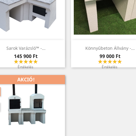
Előnézet
Előnézet


Sarok Varázsló™ -...
Könnyűbeton Állvány -...
Ár
Ár
145 900 Ft
99 000 Ft
Értékelés
Értékelés
AKCIÓ!