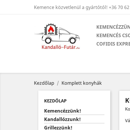
Kemence közvetlenül a gyártótól!
+36 70 62
KEMENCÉZZÜN
KEMENCÉS CS
COFIDIS EXPR
Kezdőlap
Komplett konyhák
K
KEZDŐLAP
Ko
Kemencézzünk!
Kandallózzunk!
Vá
Grillezzünk!