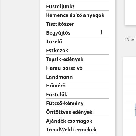
Füstöljünk!
Kemence építő anyagok
Tisztítószer

Begyújtós
19 te
Tüzelő
Eszközök
Tepsik-edények
Hamu porszívó
Landmann
Hőmérő
Füstölők
Fütcső-kémény
Öntöttvas edények
Ajándék csomagok
TrendWeld termékek