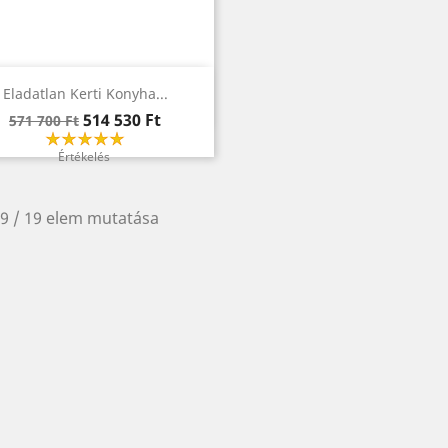
Előnézet

Eladatlan Kerti Konyha...
Regular
Ár
514 530 Ft
571 700 Ft
price
Értékelés
19 / 19 elem mutatása