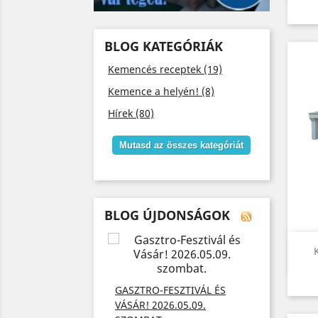
BLOG KATEGÓRIÁK
Kemencés receptek (19)
Kemence a helyén! (8)
Hírek (80)
Mutasd az összes kategóriát
BLOG ÚJDONSÁGOK
AJÁNDÉ
FŐZNEK
GASZTRO-FESZTIVÁL ÉS
KÁRTYÁ
SZABARON! GYERE
VÁSÁR! 2026.05.09.
Add meg