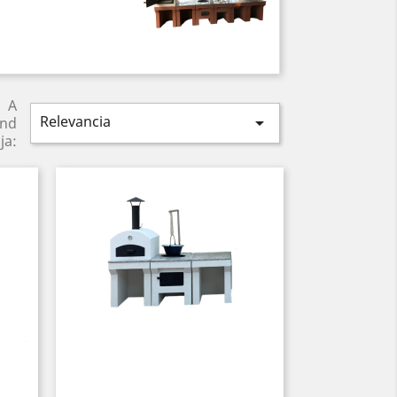
A
Relevancia

end
ja: