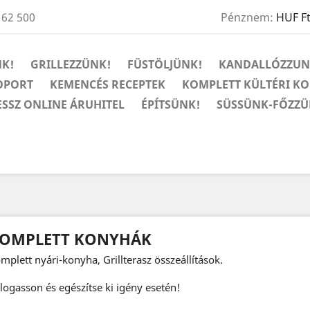
 62 500
Pénznem:
HUF F
K!
GRILLEZZÜNK!
FÜSTÖLJÜNK!
KANDALLÓZZUN
OPORT
KEMENCÉS RECEPTEK
KOMPLETT KÜLTÉRI K
ESSZ ONLINE ÁRUHITEL
ÉPÍTSÜNK!
SÜSSÜNK-FŐZZÜ
OMPLETT KONYHÁK
mplett nyári-konyha, Grillterasz összeállítások.
logasson és egészítse ki igény esetén!