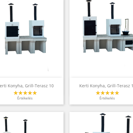
A BOS
VIDD E
(
5
)
(
0
)
(2124)
2/11
(
0
)
(242)
KEMEN
Hallow
2025/
ONY ELŐTTI
IDÉN KORÁBBAN INDUL A
ÁSI IDŐPONTOK!
KARÁCSONYI AKCIÓ!
Érdeklőd...
MIÉRT? EZT JOBB, HA TE IS
TUDOD!
2/04
(
1
)
(431)
Idén korábban indul...
DÁVID
FORRA
2025/11/07
Előnézet
Előnézet


erti Konyha, Grill-Terasz 10
Kerti Konyha, Grill-Terasz 
Forrad
(
4
)
(
0
)
(635)
Értékelés
Értékelés
2025/