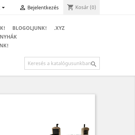
shopping_cart


Kosár
(0)
t
Bejelentkezés
K!
BLOGOLJUNK!
.XYZ
ONYHÁK
NK!
