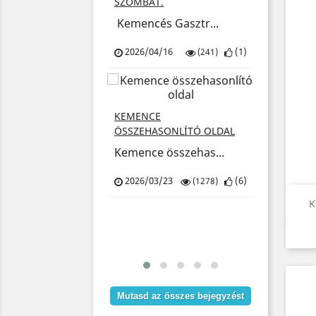
SZOMBAT.
ence.xyz a ...
Kemencés Gasztr...
2025/1
/27
(
3
)
2026/04/16
(
1
)
(365)
(241)
KARÁCS
SZÁLLÍT
KEMENCE
Kedves 
TÓ
ÖSSZEHASONLÍTÓ OLDAL
CSOMAG! CSAK
Kemence összehas...
2025/1
BERBEN!
ó Kemencés...
2026/03/23
(
6
)
(1278)
K
/06
(
10
)
(2252)
Mutasd az összes bejegyzést