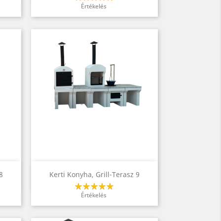
Értékelés
Előnézet

8
Kerti Konyha, Grill-Terasz 9
Értékelés
BORZOT FŐZNEK
GASZT
EEKEND! LEGYÉL TE
SZÉKELYSZABARON! GYERE
VÁSÁR