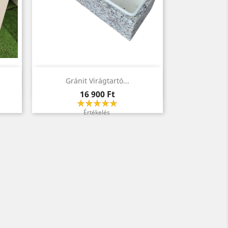
Előnézet

Gránit Virágtartó...
Ár
16 900 Ft
Értékelés