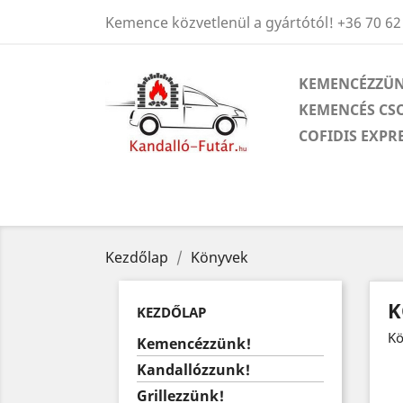
Kemence közvetlenül a gyártótól!
+36 70 62
KEMENCÉZZÜN
KEMENCÉS CS
COFIDIS EXPR
Kezdőlap
Könyvek
K
KEZDŐLAP
Kö
Kemencézzünk!
Kandallózzunk!
Grillezzünk!