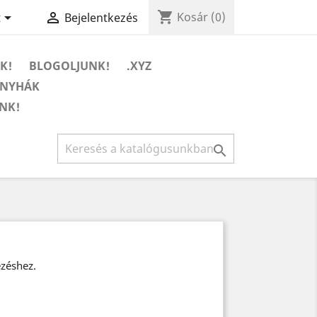
shopping_cart


Kosár
(0)
t
Bejelentkezés
K!
BLOGOLJUNK!
.XYZ
ONYHÁK
NK!

ezéshez.