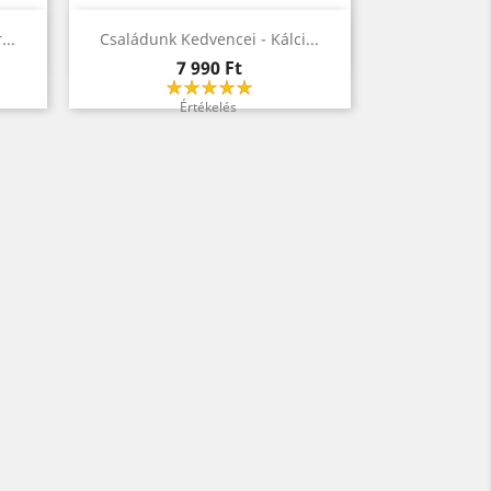
Előnézet

...
Családunk Kedvencei - Kálci...
Ár
7 990 Ft
Értékelés