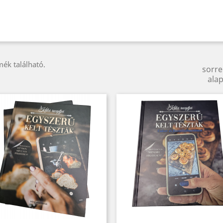
mék található.
sorr
alap