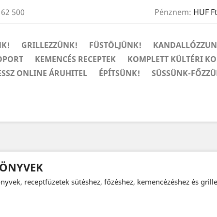
 62 500
Pénznem:
HUF F
K!
GRILLEZZÜNK!
FÜSTÖLJÜNK!
KANDALLÓZZUN
OPORT
KEMENCÉS RECEPTEK
KOMPLETT KÜLTÉRI K
ESSZ ONLINE ÁRUHITEL
ÉPÍTSÜNK!
SÜSSÜNK-FŐZZÜ
ÖNYVEK
nyvek, receptfüzetek sütéshez, főzéshez, kemencézéshez és grill