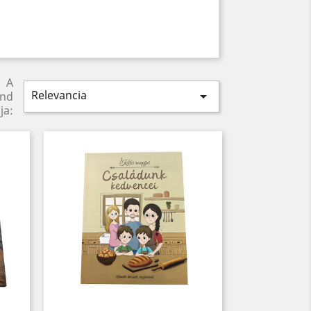
A
Relevancia

end
ja: