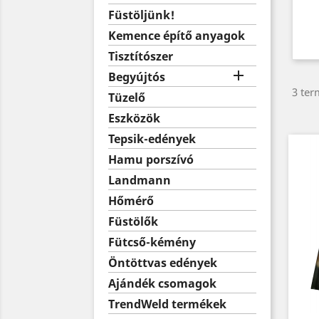
Füstöljünk!
Kemence építő anyagok
Tisztítószer

Begyújtós
3 ter
Tüzelő
Eszközök
Tepsik-edények
Hamu porszívó
Landmann
Hőmérő
Füstölők
Fütcső-kémény
Öntöttvas edények
Ajándék csomagok
TrendWeld termékek