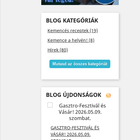
BLOG KATEGÓRIÁK
Kemencés receptek (19)
Kemence a helyén! (8)
Hírek (80)
Mutasd az összes kategóriát
BLOG ÚJDONSÁGOK
AJÁNDÉ
FŐZNEK
GASZTRO-FESZTIVÁL ÉS
KÁRTYÁ
SZABARON! GYERE
VÁSÁR! 2026.05.09.
Add meg