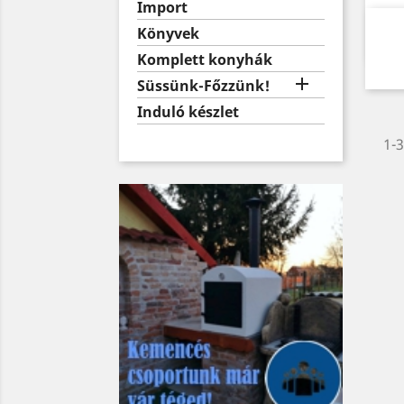
Import
Könyvek
Komplett konyhák

Süssünk-Főzzünk!
Induló készlet
1-3