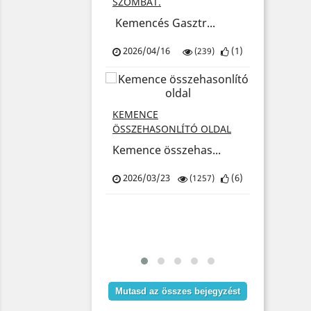
SZOMBAT.
ence.xyz a ...
Kemencés Gasztr...
2025/1
/27
(
3
)
2026/04/16
(
1
)
(364)
(239)
KARÁCS
SZÁLLÍT
KEMENCE
Kedves 
TÓ
ÖSSZEHASONLÍTÓ OLDAL
CSOMAG! CSAK
Kemence összehas...
2025/1
BERBEN!
ó Kemencés...
2026/03/23
(
6
)
(1257)
/06
(
10
)
(2251)
Mutasd az összes bejegyzést