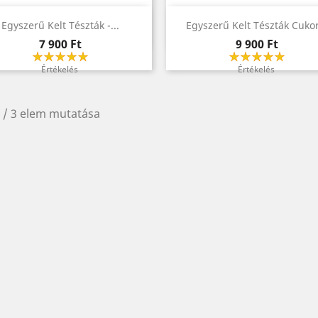
Előnézet
Előnézet


Egyszerű Kelt Tészták -...
Egyszerű Kelt Tészták Cukor
Ár
Ár
7 900 Ft
9 900 Ft
Értékelés
Értékelés
 / 3 elem mutatása