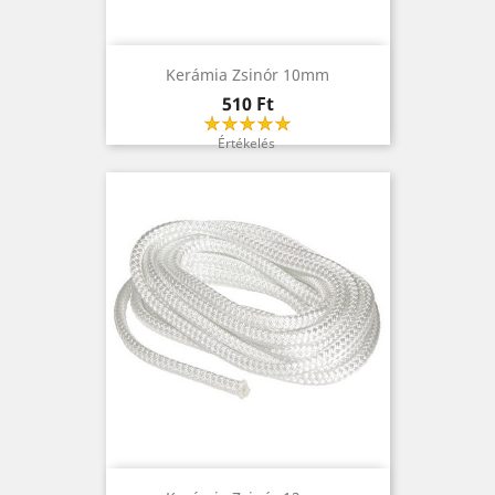
Kerámia Zsinór 10mm
Ár
510 Ft
Értékelés