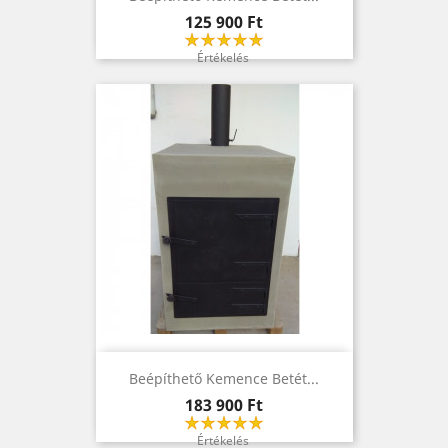
Ár
125 900 Ft
Értékelés
Beépíthető Kemence Betét...
Ár
183 900 Ft
Értékelés