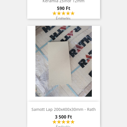
Kerámia Zsinór 12mm
Ár
590 Ft
Értékelés
Samott Lap 200x400x30mm - Rath
Ár
3 500 Ft
Értékelés