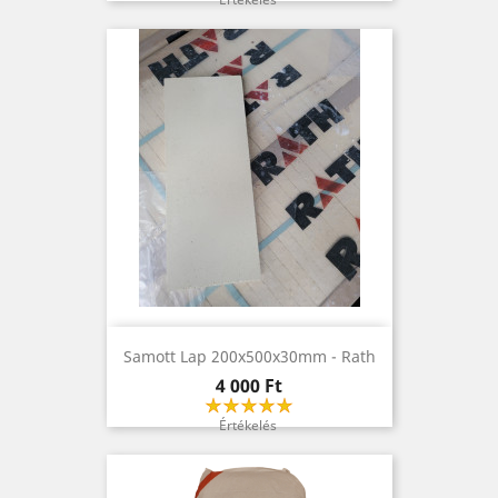
Samott Lap 200x500x30mm - Rath
Ár
4 000 Ft
Értékelés