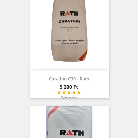
Carathin C30 - Rath
Ár
5 200 Ft
Értékelés