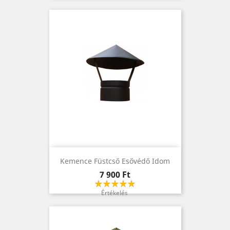
Kemence Füstcső Esővédő Idom
Ár
7 900 Ft
Értékelés