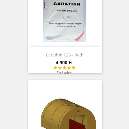
Carathin C25 - Rath
Ár
4 900 Ft
Értékelés