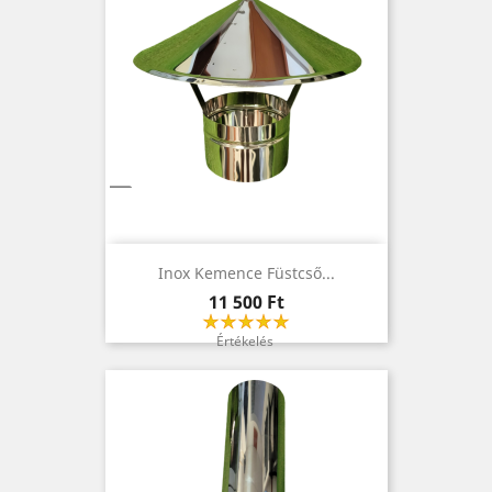
Inox Kemence Füstcső...
Ár
11 500 Ft
Értékelés