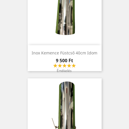
Inox Kemence Füstcső 40cm Idom
Ár
9 500 Ft
Értékelés