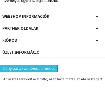
személyes ügyfél-szolgálatunkhoz.
WEBSHOP INFORMÁCIÓK

PARTNER OLDALAK

FIÓKOD

ÜZLET INFORMÁCIÓ
Irányítsd az adatvédelemedet
Az összes felsorolt ár bruttó, azaz tartalmazza az Áfa összegét!