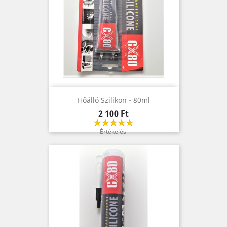
Hőálló Szilikon - 80ml
Ár
2 100 Ft
Értékelés