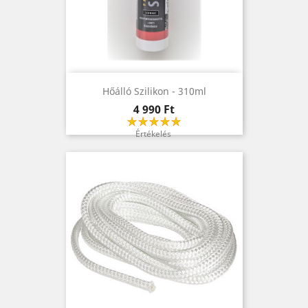
Hőálló Szilikon - 310ml
Ár
4 990 Ft
Értékelés