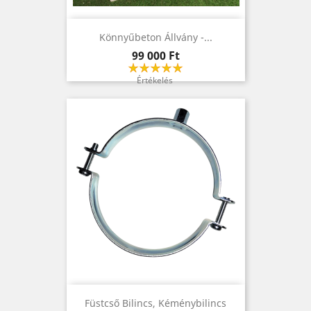
Könnyűbeton Állvány -...
Ár
99 000 Ft
Értékelés
Füstcső Bilincs, Kéménybilincs