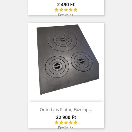
Ár
2 490 Ft
Értékelés
Öntöttvas Platni, Főzőlap...
Ár
22 900 Ft
Értékelés