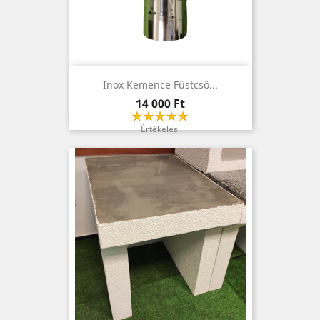
Inox Kemence Füstcső...
Ár
14 000 Ft
Értékelés