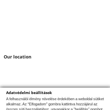
Our location
Adatvédelmi beállítások
Ez a weboldal a felhasználói élmény optimalizálása
érdekében sütiket használ.
A felhasználói élmény növelése érdekében a weboldal sütiket
alkalmaz. Az “Elfogadom” gombra kattintva hozzájárul az
Az Uniós törvények értelmében fel kell hívnunk a
összes süti használatához, ugyanakkor a "beállítás" gombot