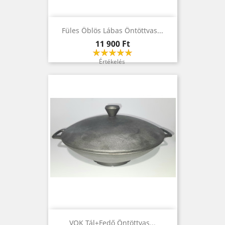
Füles Öblös Lábas Öntöttvas...
Ár
11 900 Ft
Értékelés
VOK Tál+fedő Öntöttvas...