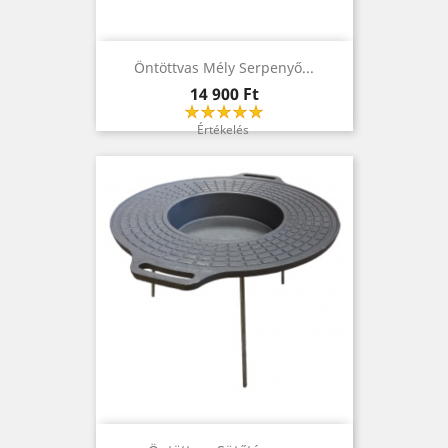
Öntöttvas Mély Serpenyő...
Ár
14 900 Ft
Értékelés