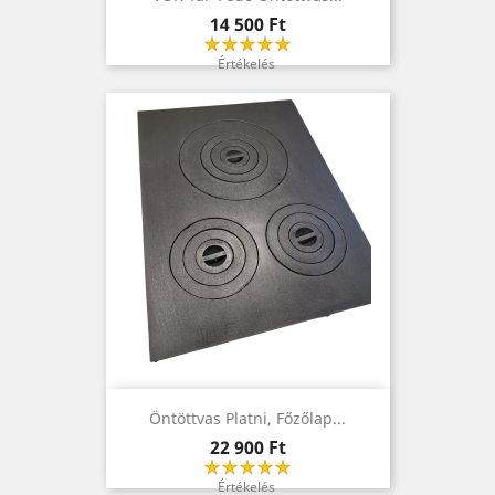
Ár
14 500 Ft
Értékelés
Öntöttvas Platni, Főzőlap...
Ár
22 900 Ft
Értékelés