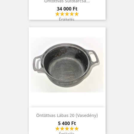
Öntöttvas Sütőtárcsa...
Ár
34 000 Ft
Értékelés
Öntöttvas Lábas 20 (vasedény)
Ár
5 400 Ft
Értékelés