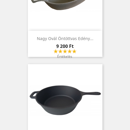
Nagy Ovál Öntöttvas Edény...
Ár
9 200 Ft
Értékelés