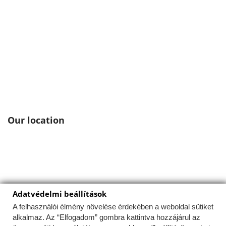
Our location
Adatvédelmi beállítások
Ez a weboldal a felhasználói élmény optimalizálása
érdekében sütiket használ.
A felhasználói élmény növelése érdekében a weboldal sütiket
alkalmaz. Az “Elfogadom” gombra kattintva hozzájárul az
Az Uniós törvények értelmében fel kell hívnunk a