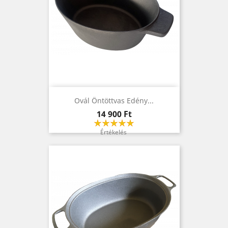
Ovál Öntöttvas Edény...
Ár
14 900 Ft
Értékelés