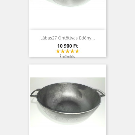
Lábas27 Öntöttvas Edény...
Ár
10 900 Ft
Értékelés