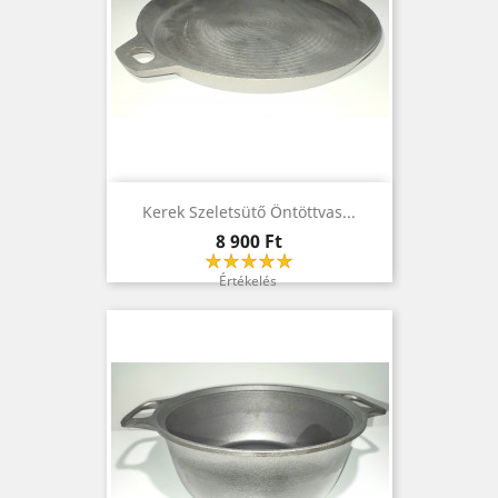
Kerek Szeletsütő Öntöttvas...
Ár
8 900 Ft
Értékelés