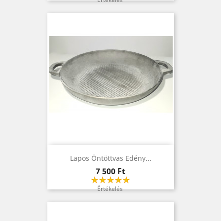
Lapos Öntöttvas Edény...
Ár
7 500 Ft
Értékelés