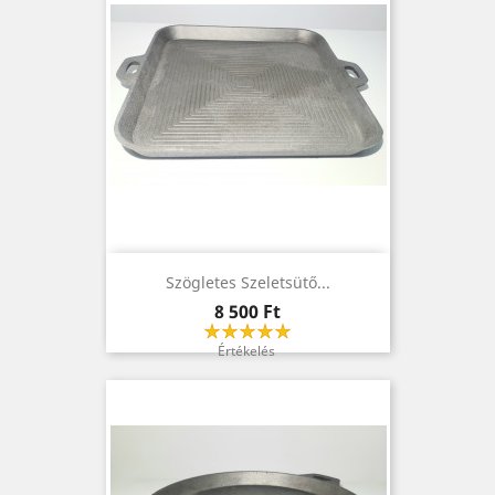
Szögletes Szeletsütő...
Ár
8 500 Ft
Értékelés