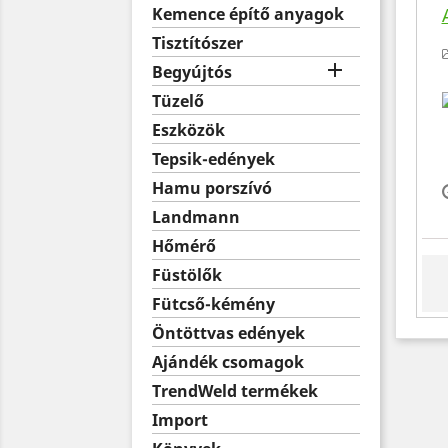
Kemence építő anyagok
Tisztítószer

Begyújtós
Tüzelő
Eszközök
Tepsik-edények
Hamu porszívó
Landmann
Hőmérő
Füstölők
Fütcső-kémény
Öntöttvas edények
Ajándék csomagok
TrendWeld termékek
Import