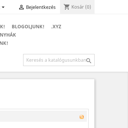
shopping_cart


Kosár
(0)
t
Bejelentkezés
K!
BLOGOLJUNK!
.XYZ
ONYHÁK
NK!
