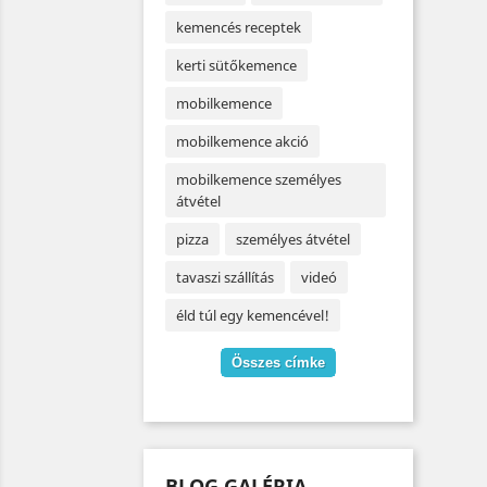
kemencés receptek
kerti sütőkemence
mobilkemence
mobilkemence akció
mobilkemence személyes
átvétel
pizza
személyes átvétel
tavaszi szállítás
videó
éld túl egy kemencével!
Összes címke
BLOG GALÉRIA