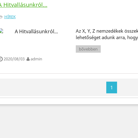
A Hitvallásunkról...
HÍREK
Az X, Y, Z nemzedékek össze
lehetőséget adunk arra, hogy 
bővebben
2020/08/03
admin
1