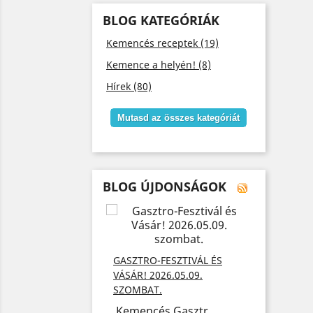
BLOG KATEGÓRIÁK
Kemencés receptek (19)
Kemence a helyén! (8)
Hírek (80)
Mutasd az összes kategóriát
BLOG ÚJDONSÁGOK
AJÁNDÉ
FŐZNEK
GASZTRO-FESZTIVÁL ÉS
KÁRTYÁ
SZABARON! GYERE
VÁSÁR! 2026.05.09.
Add meg
SZOMBAT.
ence.xyz a ...
Kemencés Gasztr...
2025/1