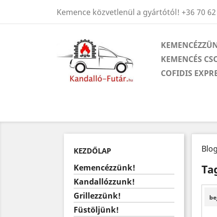
Kemence közvetlenül a gyártótól!
+36 70 62
KEMENCÉZZÜN
KEMENCÉS CS
COFIDIS EXPR
Blo
KEZDŐLAP
Ta
Kemencézzünk!
Kandallózzunk!
Grillezzünk!
be
Füstöljünk!