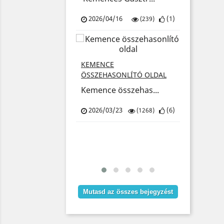
/27
(
3
)
2026/04/16
(
1
)
(365)
(239)
KARÁCS
SZÁLLÍT
KEMENCE
Kedves 
TÓ
ÖSSZEHASONLÍTÓ OLDAL
CSOMAG! CSAK
Kemence összehas...
2025/1
BERBEN!
ó Kemencés...
2026/03/23
(
6
)
(1268)
/06
(
10
)
(2252)
Mutasd az összes bejegyzést