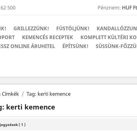
 62 500
Pénznem:
HUF F
K!
GRILLEZZÜNK!
FÜSTÖLJÜNK!
KANDALLÓZZUN
OPORT
KEMENCÉS RECEPTEK
KOMPLETT KÜLTÉRI K
ESSZ ONLINE ÁRUHITEL
ÉPÍTSÜNK!
SÜSSÜNK-FŐZZÜ
g Címkék
Tag: kerti kemence
g: kerti kemence
jegyzések ( 1 )