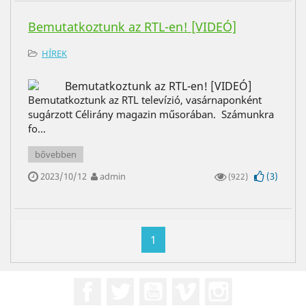
Bemutatkoztunk az RTL-en! [VIDEÓ]
HÍREK
Bemutatkoztunk az RTL televízió, vasárnaponként
sugárzott Célirány magazin műsorában. Számunkra
fo...
bővebben
2023/10/12
admin
(
3
)
(922)
1
Facebook
Twitter
YouTube
Vimeo
Instagram