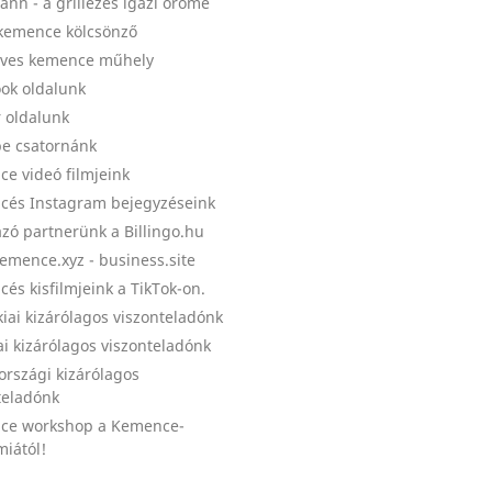
nn - a grillezés igazi öröme
kemence kölcsönző
ves kemence műhely
ok oldalunk
r oldalunk
e csatornánk
e videó filmjeink
és Instagram bejegyzéseink
zó partnerünk a Billingo.hu
emence.xyz - business.site
és kisfilmjeink a TikTok-on.
kiai kizárólagos viszonteladónk
ai kizárólagos viszonteladónk
országi kizárólagos
teladónk
ce workshop a Kemence-
iától!