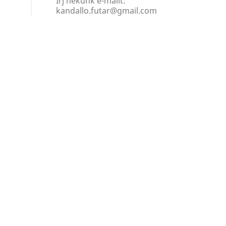
Írj nekünk e-mailt:
kandallo.futar@gmail.com