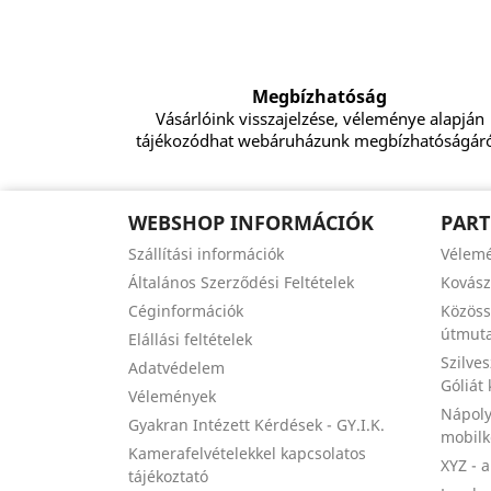
Megbízhatóság
Vásárlóink visszajelzése, véleménye alapján
tájékozódhat webáruházunk megbízhatóságáró
WEBSHOP INFORMÁCIÓK
PART
Szállítási információk
Vélem
Általános Szerződési Feltételek
Kovás
Céginformációk
Közöss
útmuta
Elállási feltételek
Szilve
Adatvédelem
Góliát
Vélemények
Nápoly
Gyakran Intézett Kérdések - GY.I.K.
mobil
Kamerafelvételekkel kapcsolatos
XYZ - 
tájékoztató