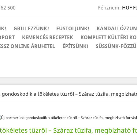
 62 500
Pénznem:
HUF F
K!
GRILLEZZÜNK!
FÜSTÖLJÜNK!
KANDALLÓZZUN
OPORT
KEMENCÉS RECEPTEK
KOMPLETT KÜLTÉRI K
ESSZ ONLINE ÁRUHITEL
ÉPÍTSÜNK!
SÜSSÜNK-FŐZZÜ
 gondoskodik a tökéletes tűzről – Száraz tűzifa, megbízhat
ökéletes tűzről – Száraz tűzifa, megbízható f