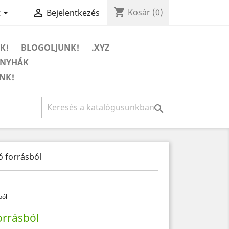
shopping_cart


Kosár
(0)
t
Bejelentkezés
K!
BLOGOLJUNK!
.XYZ
ONYHÁK
NK!

ó forrásból
orrásból