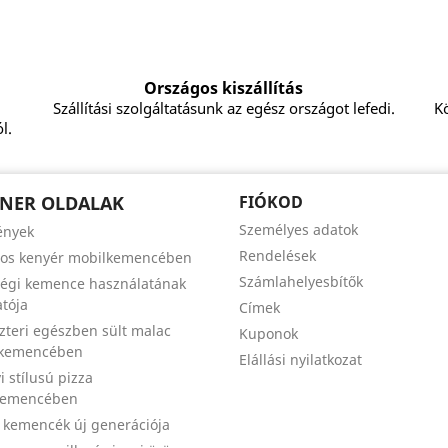
Országos kiszállítás
Szállítási szolgáltatásunk az egész országot lefedi.
Kö
l.
NER OLDALAK
FIÓKOD
Személyes adatok
ények
Rendelések
zos kenyér mobilkemencében
Számlahelyesbítők
égi kemence használatának
tója
Címek
szteri egészben sült malac
Kuponok
 kemencében
Elállási nyilatkozat
i stílusú pizza
kemencében
a kemencék új generációja