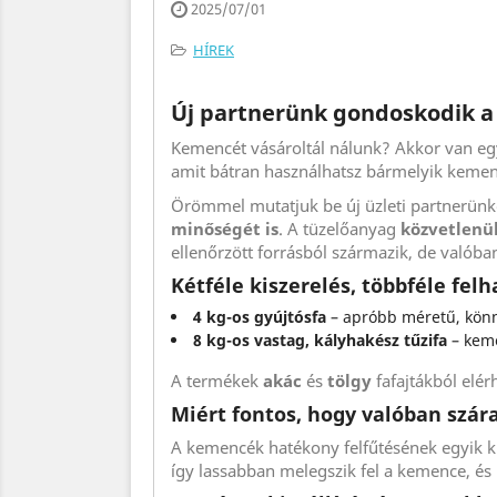
2025/07/01
HÍREK
Új partnerünk gondoskodik a t
Kemencét vásároltál nálunk? Akkor van egy
amit bátran használhatsz bármelyik keme
Örömmel mutatjuk be új üzleti partnerünk
minőségét is
. A tüzelőanyag
közvetlenül
ellenőrzött forrásból származik, de valób
Kétféle kiszerelés, többféle fel
4 kg-os gyújtósfa
– apróbb méretű, kön
8 kg-os vastag, kályhakész tűzifa
– keme
A termékek
akác
és
tölgy
fafajtákból elér
Miért fontos, hogy valóban szára
A kemencék hatékony felfűtésének egyik k
így lassabban melegszik fel a kemence, és