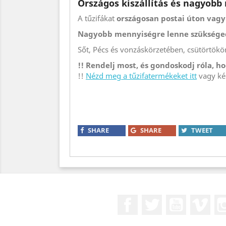
Országos kiszállítás és nagyob
A tűzifákat
országosan postai úton vag
Nagyobb mennyiségre lenne szüksége
Sőt, Pécs és vonzáskörzetében, csütörtökön
!! Rendelj most, és gondoskodj róla, 
!!
Nézd meg a tűzifatermékeket itt
vagy kér
SHARE
SHARE
TWEET
Facebook
Twitter
YouTube
Vim