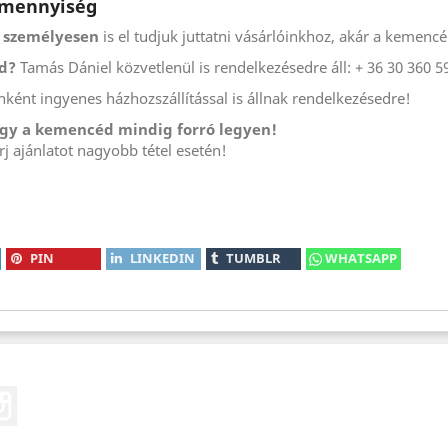
b mennyiség
y személyesen
is el tudjuk juttatni vásárlóinkhoz, akár a kemencé
d?
Tamás Dániel közvetlenül is rendelkezésedre áll: + 36 30 360 
ként ingyenes házhozszállítással is állnak rendelkezésedre!
hogy a kemencéd mindig forró legyen!
j ajánlatot nagyobb tétel esetén!
PIN
LINKEDIN
TUMBLR
WHATSAPP
eo
Instagram