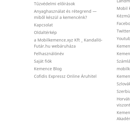
Landma
Tűzvédelmi előírások
Mobil 
Anyaghasználat és rétegrend —
Kézmű
miből készül a kemencénk?
Facebo
Kapcsolat
Twitte
Oldaltérkép
Youtub
a Mobilkemence.xyz Kft _ Kandalló-
Futár.hu webáruháza
Kemenc
Felhasználónév
Kemenc
Saját fiók
Számlá
Kemence Blog
mobilk
Cofidis Expressz Online Áruhitel
Kemenc
Szlová
Szerbi
Horvát
viszon
Kemen
Akadém