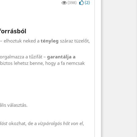
(
2
)
(398)
forrásból
 – elhoztuk neked a
tényleg
száraz tüzelőt,
orgalmazza a tűzifát –
garantálja a
 biztos lehetsz benne, hogy a fa nemcsak
is választás.
dást
okozhat, de a
vízpárolgás hőt von el
,