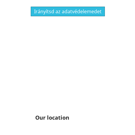
Irányítsd az adatvédelemedet
Our location