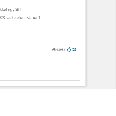
kkel együtt!
5923 -as telefonszámon!
(
2
)
(398)