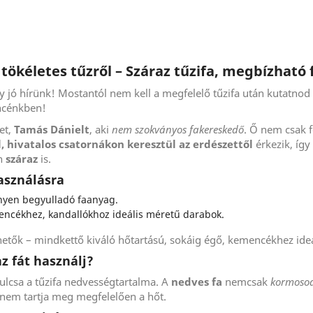
ökéletes tűzről – Száraz tűzifa, megbízható 
 jó hírünk! Mostantól nem kell a megfelelő tűzifa után kutatnod
ncénkben!
et,
Tamás Dánielt
, aki
nem szokványos fakereskedő
. Ő nem csak f
, hivatalos csatornákon keresztül az erdészettől
érkezik, így
an
száraz
is.
használásra
nyen begyulladó faanyag.
ncékhez, kandallókhoz ideális méretű darabok.
hetők – mindkettő kiváló hőtartású, sokáig égő, kemencékhez ideál
z fát használj?
ulcsa a tűzifa nedvességtartalma. A
nedves fa
nemcsak
kormoso
 nem tartja meg megfelelően a hőt.